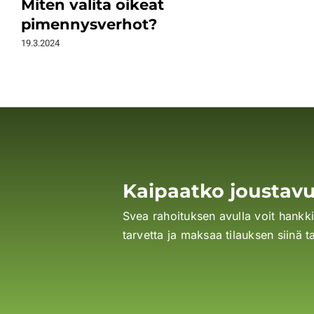
Miten valita oikeat
pimennysverhot?
19.3.2024
Kaipaatko joustavu
Svea rahoituksen avulla voit hankkia 
tarvetta ja maksaa tilauksen siinä t