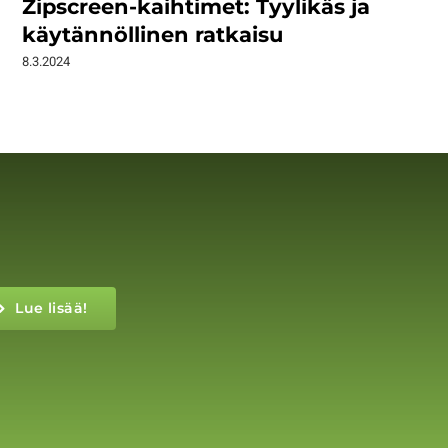
Zipscreen-kaihtimet: Tyylikäs ja
käytännöllinen ratkaisu
8.3.2024
Lue lisää!