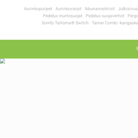
Aurinkopurjeet
Aurinkovarjot
Ikkunamarkiisit
Julkisivus
Pedelux murtosuojat
Pedelux suojaverhot
Pergo
Somfy TaHoma® Switch
Tamar Combi -kangaska