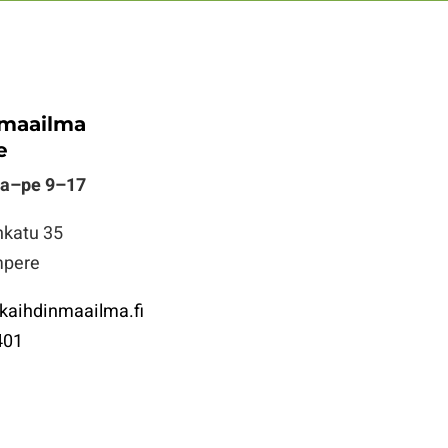
nmaailma
e
ma–pe 9–17
nkatu 35
mpere
aihdinmaailma.fi
401