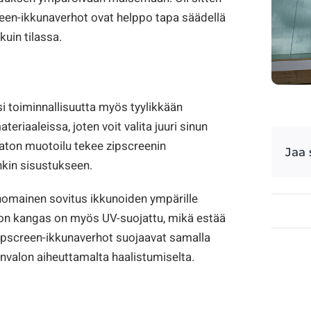
creen-ikkunaverhot ovat helppo tapa säädellä
uin tilassa.
i toiminnallisuutta myös tyylikkään
riaaleissa, joten voit valita juuri sinun
jaton muotoilu tekee zipscreenin
Jaa
nkin sisustukseen.
omainen sovitus ikkunoiden ympärille
hon kangas on myös UV-suojattu, mikä estää
 zipscreen-ikkunaverhot suojaavat samalla
nvalon aiheuttamalta haalistumiselta.