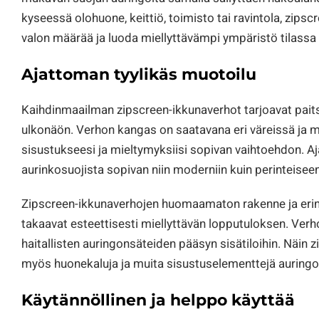
kyseessä olohuone, keittiö, toimisto tai ravintola, zips
valon määrää ja luoda miellyttävämpi ympäristö tilassa k
Ajattoman tyylikäs muotoilu
Kaihdinmaailman zipscreen-ikkunaverhot tarjoavat paits
ulkonäön. Verhon kangas on saatavana eri väreissä ja mate
sisustukseesi ja mieltymyksiisi sopivan vaihtoehdon. A
aurinkosuojista sopivan niin moderniin kuin perinteisee
Zipscreen-ikkunaverhojen huomaamaton rakenne ja erin
takaavat esteettisesti miellyttävän lopputuloksen. Ver
haitallisten auringonsäteiden pääsyn sisätiloihin. Näin
myös huonekaluja ja muita sisustuselementtejä auringo
Käytännöllinen ja helppo käyttää