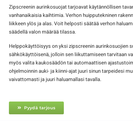
Zipscreenin aurinkosuojat tarjoavat käytännöllisen tava
vanhanaikaisia kaihtimia. Verhon huipputekninen rakenne
liikkeen ylös ja alas. Voit helposti säätää verhon halu
säädellä valon määrää tilassa.
Helppokäyttöisyys on yksi zipscreenin aurinkosuojien 
sähkökäyttöisenä, jolloin sen liikuttamiseen tarvitaan va
myös valita kaukosäädön tai automaattisen ajastustoim
ohjelmoinnin auki- ja kiinni-ajat juuri sinun tarpeidesi m
vaivattomasti ja juuri haluamallasi tavalla.
Pyydä tarjous