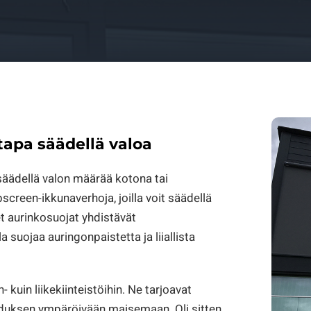
tapa säädellä valoa
säädellä valon määrää kotona tai
creen-ikkunaverhoja, joilla voit säädellä
et aurinkosuojat yhdistävät
 suojaa auringonpaistetta ja liiallista
 kuin liikekiinteistöihin. Ne tarjoavat
hduksen ympäröivään maisemaan. Oli sitten