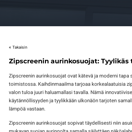
« Takaisin
Zipscreenin aurinkosuojat: Tyylikäs 
Zipscreenin aurinkosuojat ovat kätevä ja moderni tapa 
toimistossa. Kaihdinmaailma tarjoaa korkealaatuisia zips
valon tuloa juuri haluamallasi tavalla. Nämä innovatiivis
käytännöllisyyden ja tyylikkään ulkonäön tarjoten samalla
lämpöä vastaan.
Zipscreenin aurinkosuojat sopivat täydellisesti niin asuin-
mukavan suojan auringolta samalla säilyttäen näköala