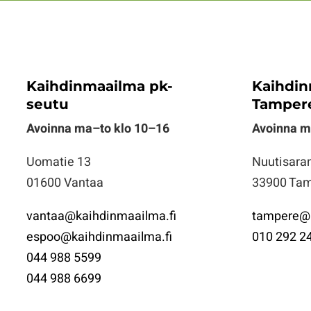
Kaihdinmaailma pk-
Kaihdi
seutu
Tamper
Avoinna ma–to klo 10–16
Avoinna 
Uomatie 13
Nuutisara
01600 Vantaa
33900 Ta
vantaa@kaihdinmaailma.fi
tampere@k
espoo@kaihdinmaailma.fi
010 292 2
044 988 5599
044 988 6699