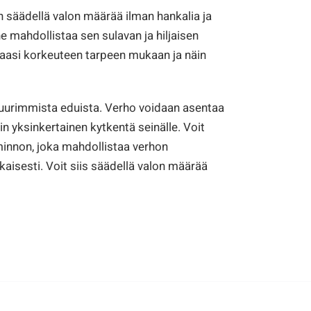
n säädellä valon määrää ilman hankalia ja
 mahdollistaa sen sulavan ja hiljaisen
amaasi korkeuteen tarpeen mukaan ja näin
suurimmista eduista. Verho voidaan asentaa
in yksinkertainen kytkentä seinälle. Voit
innon, joka mahdollistaa verhon
ukaisesti. Voit siis säädellä valon määrää