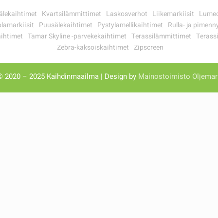
älekaihtimet
Kvartsilämmittimet
Laskosverhot
Liikemarkiisit
Lumeo
lamarkiisit
Puusälekaihtimet
Pystylamellikaihtimet
Rulla- ja pimenn
ihtimet
Tamar Skyline -parvekekaihtimet
Terassilämmittimet
Terassi
Zebra-kaksoiskaihtimet
Zipscreen
© 2020 – 2025 Kaihdinmaailma | Design by
Mainostoimisto Oljemar