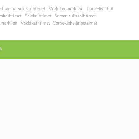
 Lux -parvekekaihtimet
Markilux-markiisit
Paneeliverhot
yskaihtimet
Sälekaihtimet
Screen-rullakaihtimet
markiisit
Vekkikaihtimet
Verhokiskojärjestelmät
k