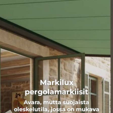
Markilux
pergolamarkiisit
Avara, mutta suojaista
oleskelutila, jossa on mukava