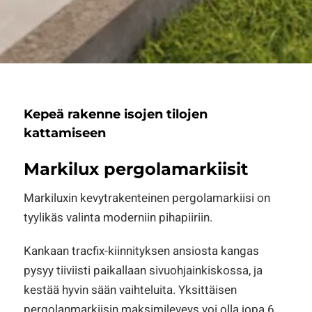
Kepeä rakenne isojen tilojen
kattamiseen
Markilux pergolamarkiisit
Markiluxin kevytrakenteinen pergolamarkiisi on
tyylikäs valinta moderniin pihapiiriin.
Kankaan tracfix-kiinnityksen ansiosta kangas
pysyy tiiviisti paikallaan sivuohjainkiskossa, ja
kestää hyvin sään vaihteluita. Yksittäisen
pergolanmarkiisin maksimileveys voi olla jopa 6