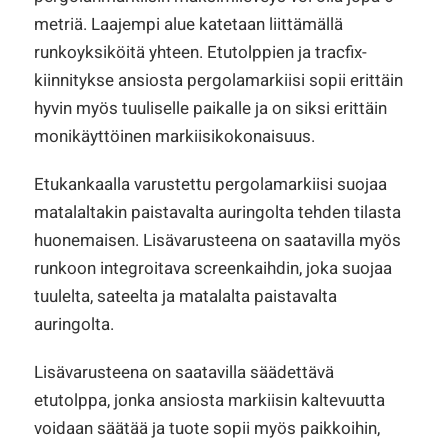
metriä. Laajempi alue katetaan liittämällä
runkoyksiköitä yhteen. Etutolppien ja tracfix-
kiinnitykse ansiosta pergolamarkiisi sopii erittäin
hyvin myös tuuliselle paikalle ja on siksi erittäin
monikäyttöinen markiisikokonaisuus.
Etukankaalla varustettu pergolamarkiisi suojaa
matalaltakin paistavalta auringolta tehden tilasta
huonemaisen. Lisävarusteena on saatavilla myös
runkoon integroitava screenkaihdin, joka suojaa
tuulelta, sateelta ja matalalta paistavalta
auringolta.
Lisävarusteena on saatavilla säädettävä
etutolppa, jonka ansiosta markiisin kaltevuutta
voidaan säätää ja tuote sopii myös paikkoihin,