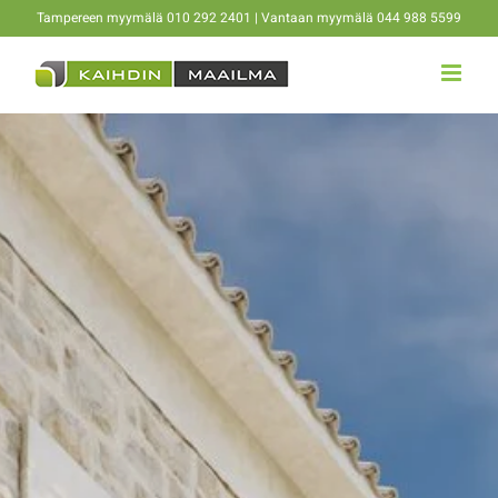
Skip
Tampereen myymälä 010 292 2401 | Vantaan myymälä 044 988 5599
to
content