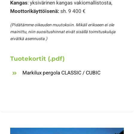
Kangas
: yksivärinen kangas vakiomallistosta,
Moottorikäyttöisenä:
sh. 9 400 €
(Pidätämme oikeuden muutoksiin. Mikäli erikseen ei ole
mainittu, niin suositushinnat eivät sisällä toimituskuluja
eivätkä asennusta.)
Tuotekortit (.pdf)
Markilux pergola CLASSIC / CUBIC