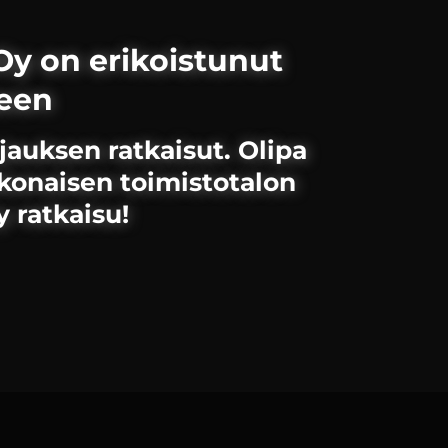
y on erikoistunut
seen
auksen ratkaisut. Olipa
kokonaisen toimistotalon
y ratkaisu!