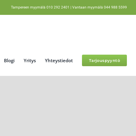
Tampereen myymälä 010 292 2401 | Vantaan myymälä 044 988 5599
Blogi
Yritys
Yhteystiedot
Tarjouspyyntö