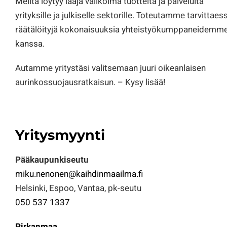
Meiltä löytyy laaja valikoima tuotteita ja palveluita
yrityksille ja julkiselle sektorille. Toteutamme tarvittaes
räätälöityjä kokonaisuuksia yhteistyökumppaneidemm
kanssa.
Autamme yritystäsi valitsemaan juuri oikeanlaisen
aurinkossuojausratkaisun. – Kysy lisää!
Yritysmyynti
Pääkaupunkiseutu
miku.nenonen@kaihdinmaailma.fi
Helsinki, Espoo, Vantaa, pk-seutu
050 537 1337
Pirkanmaa