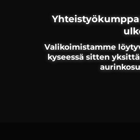
Yhteistyökumppan
ulk
Valikoimistamme löytyv
kyseessä sitten yksittä
aurinkosuo