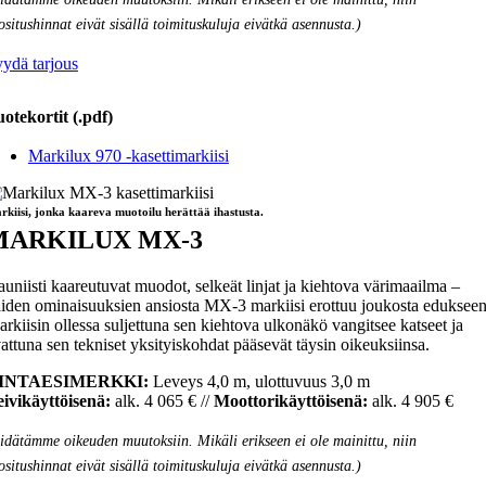
ositushinnat eivät sisällä toimituskuluja eivätkä asennusta.)
ydä tarjous
otekortit (.pdf)
Markilux 970 -kasettimarkiisi
rkiisi, jonka kaareva muotoilu herättää ihastusta.
MARKILUX MX-3
uniisti kaareutuvat muodot, selkeät linjat ja kiehtova värimaailma –
iden ominaisuuksien ansiosta MX-3 markiisi erottuu joukosta edukseen
rkiisin ollessa suljettuna sen kiehtova ulkonäkö vangitsee katseet ja
attuna sen tekniset yksityiskohdat pääsevät täysin oikeuksiinsa.
INTAESIMERKKI:
Leveys 4,0 m, ulottuvuus 3,0 m
ivikäyttöisenä:
alk. 4 065 € //
Moottorikäyttöisenä:
alk. 4 905 €
idätämme oikeuden muutoksiin. Mikäli erikseen ei ole mainittu, niin
ositushinnat eivät sisällä toimituskuluja eivätkä asennusta.)