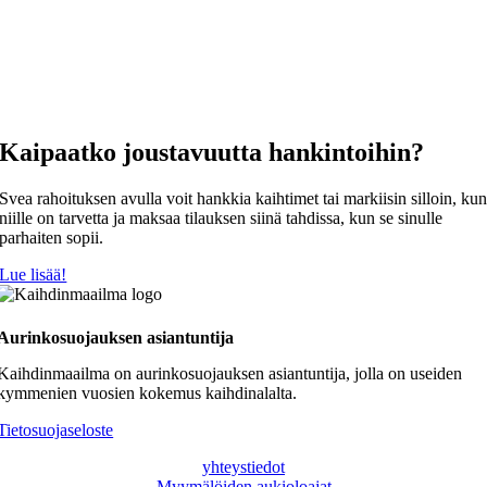
Kaipaatko joustavuutta hankintoihin?
Svea rahoituksen avulla voit hankkia kaihtimet tai markiisin silloin, ku
niille on tarvetta ja maksaa tilauksen siinä tahdissa, kun se sinulle
parhaiten sopii.
Lue lisää!
Aurinkosuojauksen asiantuntija
Kaihdinmaailma on aurinkosuojauksen asiantuntija, jolla on useiden
kymmenien vuosien kokemus kaihdinalalta.
Tietosuojaseloste
yhteystiedot
Myymälöiden aukioloajat