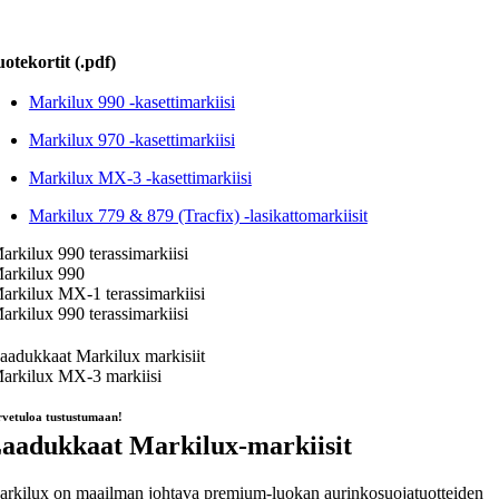
otekortit (.pdf)
Markilux 990 -kasettimarkiisi
Markilux 970 -kasettimarkiisi
Markilux MX-3 -kasettimarkiisi
Markilux 779 & 879 (Tracfix) -lasikattomarkiisit
rvetuloa tustustumaan!
aadukkaat Markilux-markiisit
rkilux on maailman johtava premium-luokan aurinkosuojatuotteiden