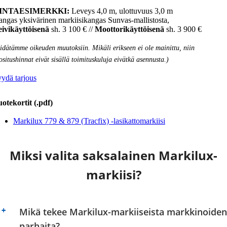
INTAESIMERKKI:
Leveys 4,0 m, ulottuvuus 3,0 m
ngas yksivärinen markiisikangas Sunvas-mallistosta,
ivikäyttöisenä
sh. 3 100 € //
Moottorikäyttöisenä
sh. 3 900 €
idätämme oikeuden muutoksiin. Mikäli erikseen ei ole mainittu, niin
ositushinnat eivät sisällä toimituskuluja eivätkä asennusta.)
ydä tarjous
otekortit (.pdf)
Markilux 779 & 879 (Tracfix) -lasikattomarkiisi
Miksi valita saksalainen Markilux-
markiisi?
Mikä tekee Markilux-markiiseista markkinoiden
+
parhaita?