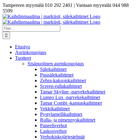
Skip
Tampereen myymälä 010 292 2401 | Vantaan myymälä 044 988
to
5599
content
Etsi
...
Etusivu
Aurinkosuojaus
Tuotteet
Sisäpuolinen aurinkosuojaus
Sälekaihtimet
Puusälekaihtimet
Zebra-kaksoiskaihtimet
Screen-rullakaihtimet
Tamar Skyline -parvekekaihtimet
Lumeo Lux -parvekekaihtimet
Tamar Combi -kangaskaihtimet
Vekkikaihtimet
Pystylamellikaihtimet
Rulla- ja pimennyskaihtimet
Paneeliverhot
Laskosverhot
Verhokiskojärjestelmät