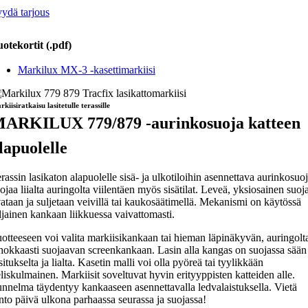
ydä tarjous
otekortit (.pdf)
Markilux MX-3 -kasettimarkiisi
kiisiratkaisu lasitetulle terassille
ARKILUX 779/879 -aurinkosuoja katteen
lapuolelle
rassin lasikaton alapuolelle sisä- ja ulkotiloihin asennettava aurinkosuo
ojaa liialta auringolta viilentäen myös sisätilat. Leveä, yksiosainen suoj
ataan ja suljetaan veivillä tai kaukosäätimellä. Mekanismi on käytössä
ljainen kankaan liikkuessa vaivattomasti.
otteeseen voi valita markiisikankaan tai hieman läpinäkyvän, auringolt
hokkaasti suojaavan screenkankaan. Lasin alla kangas on suojassa sään
situkselta ja lialta. Kasetin malli voi olla pyöreä tai tyylikkään
liskulmainen. Markiisit soveltuvat hyvin erityyppisten katteiden alle.
nnelma täydentyy kankaaseen asennettavalla ledvalaistuksella. Vietä
nto päivä ulkona parhaassa seurassa ja suojassa!