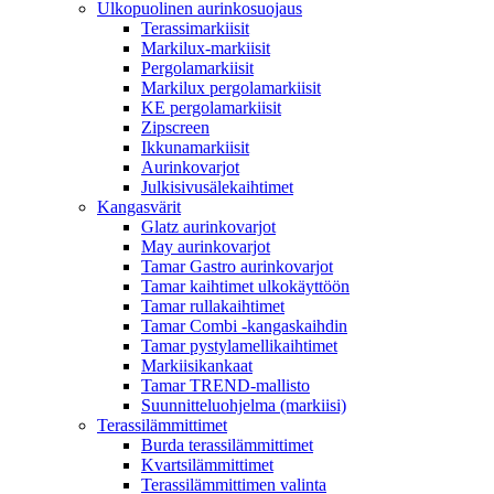
Ulkopuolinen aurinkosuojaus
Terassimarkiisit
Markilux-markiisit
Pergolamarkiisit
Markilux pergolamarkiisit
KE pergolamarkiisit
Zipscreen
Ikkunamarkiisit
Aurinkovarjot
Julkisivusälekaihtimet
Kangasvärit
Glatz aurinkovarjot
May aurinkovarjot
Tamar Gastro aurinkovarjot
Tamar kaihtimet ulkokäyttöön
Tamar rullakaihtimet
Tamar Combi -kangaskaihdin
Tamar pystylamellikaihtimet
Markiisikankaat
Tamar TREND-mallisto
Suunnitteluohjelma (markiisi)
Terassilämmittimet
Burda terassilämmittimet
Kvartsilämmittimet
Terassilämmittimen valinta