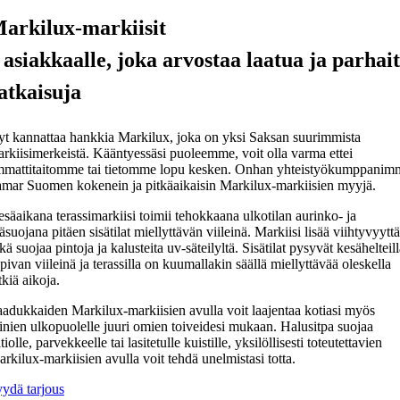
arkilux-markiisit
 asiakkaalle, joka arvostaa laatua ja parhai
atkaisuja
t kannattaa hankkia Markilux, joka on yksi Saksan suurimmista
rkiisimerkeistä. Kääntyessäsi puoleemme, voit olla varma ettei
mattitaitomme tai tietomme lopu kesken. Onhan yhteistyökumppanim
mar Suomen kokenein ja pitkäaikaisin Markilux-markiisien myyjä.
säaikana terassimarkiisi toimii tehokkaana ulkotilan aurinko- ja
äsuojana pitäen sisätilat miellyttävän viileinä. Markiisi lisää viihtyvyyttä
kä suojaa pintoja ja kalusteita uv-säteilyltä. Sisätilat pysyvät kesähelteil
pivan viileinä ja terassilla on kuumallakin säällä miellyttävää oleskella
tkiä aikoja.
adukkaiden Markilux-markiisien avulla voit laajentaa kotiasi myös
inien ulkopuolelle juuri omien toiveidesi mukaan. Halusitpa suojaa
tiolle, parvekkeelle tai lasitetulle kuistille, yksilöllisesti toteutettavien
rkilux-markiisien avulla voit tehdä unelmistasi totta.
ydä tarjous