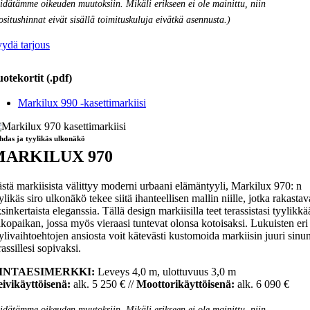
idätämme oikeuden muutoksiin. Mikäli erikseen ei ole mainittu, niin
ositushinnat eivät sisällä toimituskuluja eivätkä asennusta.)
ydä tarjous
otekortit (.pdf)
Markilux 990 -kasettimarkiisi
hdas ja tyylikäs ulkonäkö
MARKILUX 970
stä markiisista välittyy moderni urbaani elämäntyyli, Markilux 970: n
ylikäs siro ulkonäkö tekee siitä ihanteellisen mallin niille, jotka rakastav
sinkertaista eleganssia. Tällä design markiisilla teet terassistasi tyylikk
kopaikan, jossa myös vieraasi tuntevat olonsa kotoisaksi. Lukuisten eri
ylivaihtoehtojen ansiosta voit kätevästi kustomoida markiisin juuri sinu
rassillesi sopivaksi.
INTAESIMERKKI:
Leveys 4,0 m, ulottuvuus 3,0 m
ivikäyttöisenä:
alk. 5 250 € //
Moottorikäyttöisenä:
alk. 6 090 €
idätämme oikeuden muutoksiin. Mikäli erikseen ei ole mainittu, niin