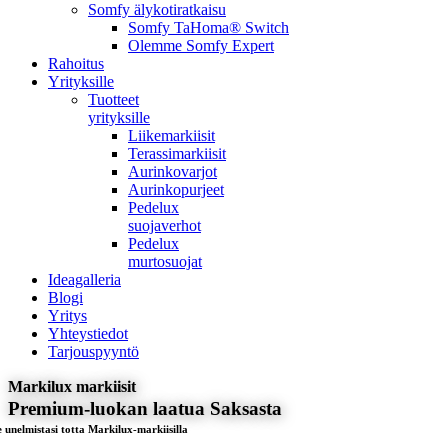
Somfy älykotiratkaisu
Somfy TaHoma® Switch
Olemme Somfy Expert
Rahoitus
Yrityksille
Tuotteet
yrityksille
Liikemarkiisit
Terassimarkiisit
Aurinkovarjot
Aurinkopurjeet
Pedelux
suojaverhot
Pedelux
murtosuojat
Ideagalleria
Blogi
Yritys
Yhteystiedot
Tarjouspyyntö
Markilux markiisit
Premium-luokan laatua Saksasta
e unelmistasi totta Markilux-markiisilla