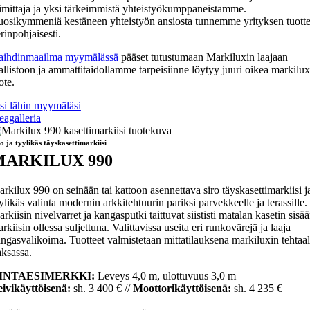
imittaja ja yksi tärkeimmistä yhteistyökumppaneistamme.
osikymmeniä kestäneen yhteistyön ansiosta tunnemme yrityksen tuotte
rinpohjaisesti.
aihdinmaailma myymälässä
pääset tutustumaan Markiluxin laajaan
llistoon ja ammattitaidollamme tarpeisiinne löytyy juuri oikea markilux
ote.
si lähin myymäläsi
eagalleria
o ja tyylikäs täyskasettimarkiisi
MARKILUX 990
rkilux 990 on seinään tai kattoon asennettava siro täyskasettimarkiisi j
ylikäs valinta modernin arkkitehtuurin pariksi parvekkeelle ja terassille.
rkiisin nivelvarret ja kangasputki taittuvat siististi matalan kasetin sisä
rkiisin ollessa suljettuna. Valittavissa useita eri runkovärejä ja laaja
ngasvalikoima. Tuotteet valmistetaan mittatilauksena markiluxin tehtaal
ksassa.
INTAESIMERKKI:
Leveys 4,0 m, ulottuvuus 3,0 m
ivikäyttöisenä:
sh. 3 400 € //
Moottorikäyttöisenä:
sh. 4 235 €