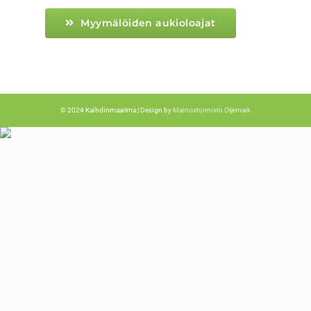
Myymälöiden aukioloajat
© 2024 Kaihdinmaailma | Design by
Mainostoimisto Oljemark