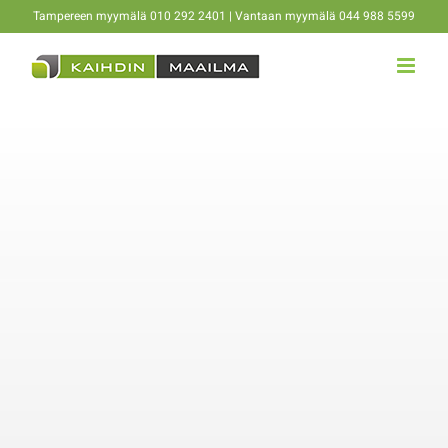
Skip
Tampereen myymälä 010 292 2401 | Vantaan myymälä 044 988 5599
to
content