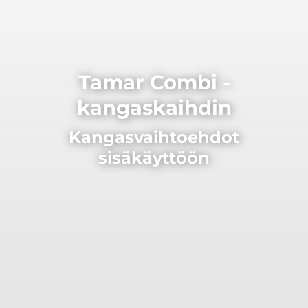
Tamar Combi -
kangaskaihdin
Kangasvaihtoehdot
sisäkäyttöön