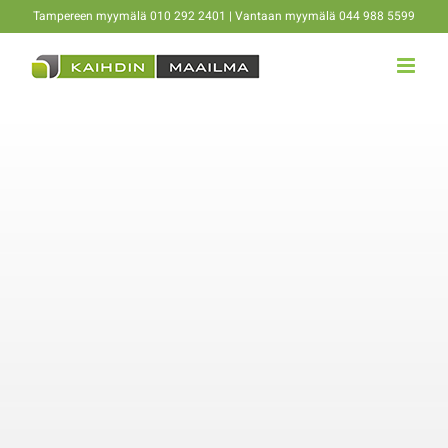
Skip
Tampereen myymälä 010 292 2401 | Vantaan myymälä 044 988 5599
to
content