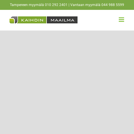
Skip
Tampereen myymälä 010 292 2401 | Vantaan myymälä 044 988 5599
to
content