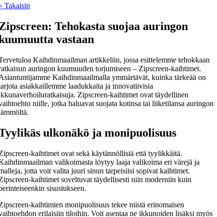
« Takaisin
Zipscreen: Tehokasta suojaa auringon
kuumuutta vastaan
Tervetuloa Kaihdinmaailman artikkeliin, jossa esittelemme tehokkaan
ratkaisun auringon kuumuuden torjumiseen – Zipscreen-kaihtimet.
Asiantuntijamme Kaihdinmaailmalla ymmärtävät, kuinka tärkeää on
tarjota asiakkaillemme laadukkaita ja innovatiivisia
ikkunaverhoiluratkaisuja. Zipscreen-kaihtimet ovat täydellinen
vaihtoehto niille, jotka haluavat suojata kotinsa tai liiketilansa auringon
lämmöltä.
Tyylikäs ulkonäkö ja monipuolisuus
Zipscreen-kaihtimet ovat sekä käytännöllisiä että tyylikkäitä.
Kaihdinmaailman valikoimasta löytyy laaja valikoima eri värejä ja
malleja, jotta voit valita juuri sinun tarpeisiisi sopivat kaihtimet.
Zipscreen-kaihtimet soveltuvat täydellisesti niin moderniin kuin
perinteiseenkin sisustukseen.
Zipscreen-kaihtimien monipuolisuus tekee niistä erinomaisen
vaihtoehdon erilaisiin tiloihin. Voit asentaa ne ikkunoiden lisäksi myös