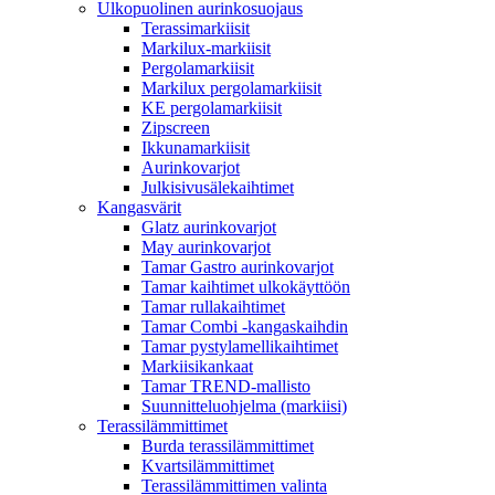
Ulkopuolinen aurinkosuojaus
Terassimarkiisit
Markilux-markiisit
Pergolamarkiisit
Markilux pergolamarkiisit
KE pergolamarkiisit
Zipscreen
Ikkunamarkiisit
Aurinkovarjot
Julkisivusälekaihtimet
Kangasvärit
Glatz aurinkovarjot
May aurinkovarjot
Tamar Gastro aurinkovarjot
Tamar kaihtimet ulkokäyttöön
Tamar rullakaihtimet
Tamar Combi -kangaskaihdin
Tamar pystylamellikaihtimet
Markiisikankaat
Tamar TREND-mallisto
Suunnitteluohjelma (markiisi)
Terassilämmittimet
Burda terassilämmittimet
Kvartsilämmittimet
Terassilämmittimen valinta