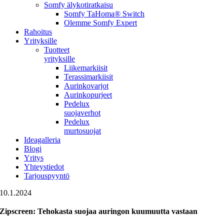
Somfy älykotiratkaisu
Somfy TaHoma® Switch
Olemme Somfy Expert
Rahoitus
Yrityksille
Tuotteet
yrityksille
Liikemarkiisit
Terassimarkiisit
Aurinkovarjot
Aurinkopurjeet
Pedelux
suojaverhot
Pedelux
murtosuojat
Ideagalleria
Blogi
Yritys
Yhteystiedot
Tarjouspyyntö
10.1.2024
Zipscreen: Tehokasta suojaa auringon kuumuutta vastaan