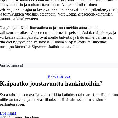
innovaatioihin ja mukautettavuuteen. Niiden ainutlaatuinen
vetoketjuteknologia ja kestävä rakenne takaavat niiden pitkäikäisyyden
ja toimivuuden vuosiksi eteenpäin. Voit luottaa Zipscreen-kaihtimien
laatuun ja kestävyyteen.
Ota yhteyttä Kaihdinmaailmaan ja anna meidän auttaa sinua
valitsemaan oikeat Zipscreen-kaihtimet tarpeisiisi. Asiakaslähtöisyys ja
korkealaatuinen palvelu ovat meille tärkeitä, ja haluamme varmistaa,
että olet tyytyväinen valintaasi. Uskalla suojata kotisi tai liiketilasi
auringon lämmöltä Zipscreen-kaihtimien avulla!
Jaa somessa!
Pyydä tarjous
Kaipaatko joustavuutta hankintoihin?
Svea rahoituksen avulla voit hankkia kaihtimet tai markiisin silloin, ku
niille on tarvetta ja maksaa tilauksen siinä tahdissa, kun se sinulle
parhaiten sopii.
Lue lisää!