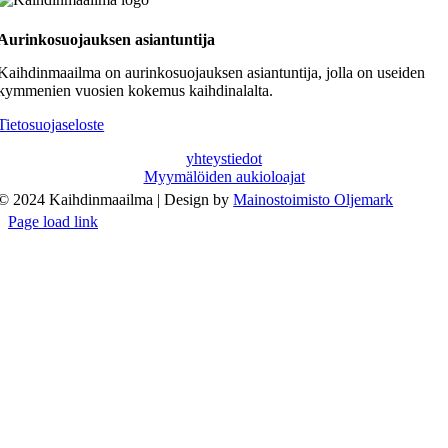
Aurinkosuojauksen asiantuntija
Kaihdinmaailma on aurinkosuojauksen asiantuntija, jolla on useiden
kymmenien vuosien kokemus kaihdinalalta.
Tietosuojaseloste
yhteystiedot
Myymälöiden aukioloajat
© 2024 Kaihdinmaailma | Design by
Mainostoimisto Oljemark
Page load link
Go
to
Top