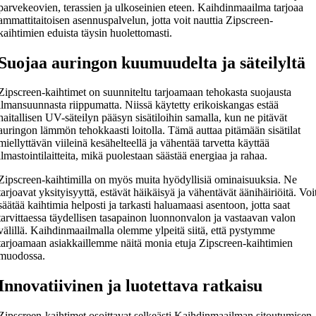
parvekeovien, terassien ja ulkoseinien eteen. Kaihdinmaailma tarjoaa
ammattitaitoisen asennuspalvelun, jotta voit nauttia Zipscreen-
kaihtimien eduista täysin huolettomasti.
Suojaa auringon kuumuudelta ja säteilyltä
Zipscreen-kaihtimet on suunniteltu tarjoamaan tehokasta suojausta
ilmansuunnasta riippumatta. Niissä käytetty erikoiskangas estää
haitallisen UV-säteilyn pääsyn sisätiloihin samalla, kun ne pitävät
auringon lämmön tehokkaasti loitolla. Tämä auttaa pitämään sisätilat
miellyttävän viileinä kesähelteellä ja vähentää tarvetta käyttää
ilmastointilaitteita, mikä puolestaan säästää energiaa ja rahaa.
Zipscreen-kaihtimilla on myös muita hyödyllisiä ominaisuuksia. Ne
tarjoavat yksityisyyttä, estävät häikäisyä ja vähentävät äänihäiriöitä. Voi
säätää kaihtimia helposti ja tarkasti haluamaasi asentoon, jotta saat
tarvittaessa täydellisen tasapainon luonnonvalon ja vastaavan valon
välillä. Kaihdinmaailmalla olemme ylpeitä siitä, että pystymme
tarjoamaan asiakkaillemme näitä monia etuja Zipscreen-kaihtimien
muodossa.
Innovatiivinen ja luotettava ratkaisu
Zipscreen-kaihtimet osoittavat selkeästi Kaihdinmaailman sitoutumisen