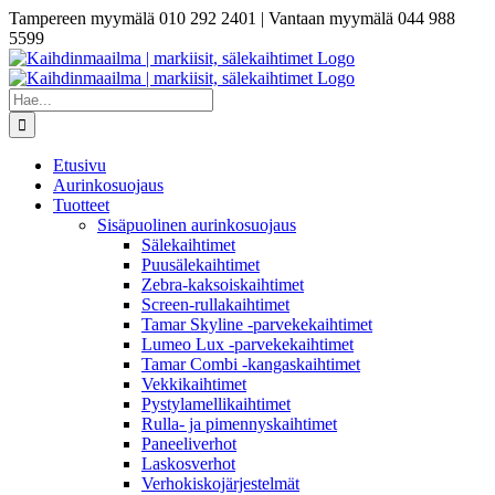
Skip
Tampereen myymälä 010 292 2401 | Vantaan myymälä 044 988
to
5599
content
Etsi
...
Etusivu
Aurinkosuojaus
Tuotteet
Sisäpuolinen aurinkosuojaus
Sälekaihtimet
Puusälekaihtimet
Zebra-kaksoiskaihtimet
Screen-rullakaihtimet
Tamar Skyline -parvekekaihtimet
Lumeo Lux -parvekekaihtimet
Tamar Combi -kangaskaihtimet
Vekkikaihtimet
Pystylamellikaihtimet
Rulla- ja pimennyskaihtimet
Paneeliverhot
Laskosverhot
Verhokiskojärjestelmät