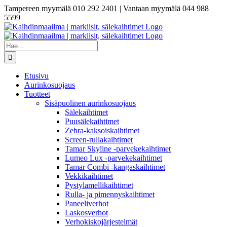
Skip
Tampereen myymälä 010 292 2401 | Vantaan myymälä 044 988
to
5599
content
Etsi
...
Etusivu
Aurinkosuojaus
Tuotteet
Sisäpuolinen aurinkosuojaus
Sälekaihtimet
Puusälekaihtimet
Zebra-kaksoiskaihtimet
Screen-rullakaihtimet
Tamar Skyline -parvekekaihtimet
Lumeo Lux -parvekekaihtimet
Tamar Combi -kangaskaihtimet
Vekkikaihtimet
Pystylamellikaihtimet
Rulla- ja pimennyskaihtimet
Paneeliverhot
Laskosverhot
Verhokiskojärjestelmät