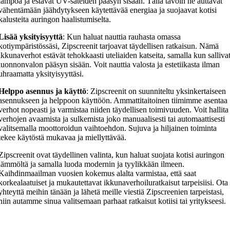
lämpöä ja estävät UV-säteiden pääsyn sisään. Tällä tavoin ne auttavat
vähentämään jäähdytykseen käytettävää energiaa ja suojaavat kotisi
kalusteita auringon haalistumiselta.
Lisää yksityisyyttä
: Kun haluat nauttia rauhasta omassa
kotiympäristössäsi, Zipscreenit tarjoavat täydellisen ratkaisun. Nämä
ikkunaverhot estävät tehokkaasti uteliaiden katseita, samalla kun salliva
luonnonvalon pääsyn sisään. Voit nauttia valosta ja estetiikasta ilman
uhraamatta yksityisyyttäsi.
Helppo asennus ja käyttö
: Zipscreenit on suunniteltu yksinkertaiseen
asennukseen ja helppoon käyttöön. Ammattitaitoinen tiimimme asentaa
verhot nopeasti ja varmistaa niiden täydellisen toimivuuden. Voit hallita
verhojen avaamista ja sulkemista joko manuaalisesti tai automaattisesti
valitsemalla moottoroidun vaihtoehdon. Sujuva ja hiljainen toiminta
tekee käytöstä mukavaa ja miellyttävää.
Zipscreenit ovat täydellinen valinta, kun haluat suojata kotisi auringon
lämmöltä ja samalla luoda modernin ja tyylikkään ilmeen.
Kaihdinmaailman vuosien kokemus alalta varmistaa, että saat
korkealaatuiset ja mukautettavat ikkunaverhoiluratkaisut tarpeisiisi. Ota
yhteyttä meihin tänään ja lähetä meille viestiä Zipscreenien tarpeistasi,
niin autamme sinua valitsemaan parhaat ratkaisut kotiisi tai yritykseesi.