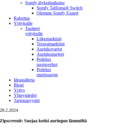
Somfy älykotiratkaisu
Somfy TaHoma® Switch
Olemme Somfy Expert
Rahoitus
Yrityksille
Tuotteet
yrityksille
Liikemarkiisit
Terassimarkiisit
Aurinkovarjot
Aurinkopurjeet
Pedelux
suojaverhot
Pedelux
murtosuojat
Ideagalleria
Blogi
Yritys
Yhteystiedot
Tarjouspyyntö
28.2.2024
Zipscreenit: Suojaa kotisi auringon lämmöltä