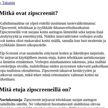
« Takaisin
Mitkä ovat zipscreenit?
Kaihdinmaailma on ylpeä esitellä uusimman tuotevalikoimansa:
Zipscreenit, tehokkaat ja tyylikkäät ikkunaverhoiluratkaisut.
Zipscreeneillä voit suojata kotisi auringon lämmöltä sekä tarjota lisää
yksityisyyttä ja esteettisyyttä. Näiden innovatiivisten verhojen avulla
voit tuntea olosi mukavaksi kotisi sisällä, samalla kun luot modernin ja
tyylikkään ilmeen ulkopuolelle.
Zip-Screenit ovat suunniteltu erityisesti kotien ja liiketilojen tarpeisiin.
Ne tarjoavat käyttäjilleen monia etuja, kuten tehokkaan aurinkosuojan
ja lämmön eristämisen. Verhojen ainutlaatuinen rakennus, joka sisältää
vetoketjuja sivuilla, mahdollistaa niiden pysymisen tukevasti paikoillaa
jopa tuulisissa olosuhteissa. Zipscreenit takaavat kestävyyden ja
jatkuvan suojan, mikä tekee niistä erinomaisen valinnan kotiisi tai
liiketilaasi.
Mitä etuja zipscreeneillä on?
Aurinkosuoja
: Zipscreenit tarjoavat tehokkaan suojan auringon
haitallisilta säteiltä. Ne vähentävät huomattavasti sisätiloissa olevaa