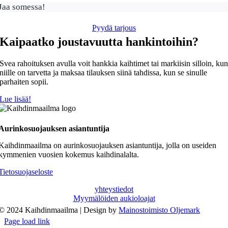
Jaa somessa!
Pyydä tarjous
Kaipaatko joustavuutta hankintoihin?
Svea rahoituksen avulla voit hankkia kaihtimet tai markiisin silloin, ku
niille on tarvetta ja maksaa tilauksen siinä tahdissa, kun se sinulle
parhaiten sopii.
Lue lisää!
Aurinkosuojauksen asiantuntija
Kaihdinmaailma on aurinkosuojauksen asiantuntija, jolla on useiden
kymmenien vuosien kokemus kaihdinalalta.
Tietosuojaseloste
yhteystiedot
Myymälöiden aukioloajat
© 2024 Kaihdinmaailma | Design by
Mainostoimisto Oljemark
Page load link