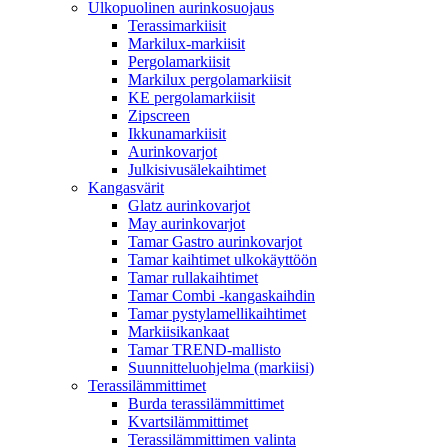
Ulkopuolinen aurinkosuojaus
Terassimarkiisit
Markilux-markiisit
Pergolamarkiisit
Markilux pergolamarkiisit
KE pergolamarkiisit
Zipscreen
Ikkunamarkiisit
Aurinkovarjot
Julkisivusälekaihtimet
Kangasvärit
Glatz aurinkovarjot
May aurinkovarjot
Tamar Gastro aurinkovarjot
Tamar kaihtimet ulkokäyttöön
Tamar rullakaihtimet
Tamar Combi -kangaskaihdin
Tamar pystylamellikaihtimet
Markiisikankaat
Tamar TREND-mallisto
Suunnitteluohjelma (markiisi)
Terassilämmittimet
Burda terassilämmittimet
Kvartsilämmittimet
Terassilämmittimen valinta