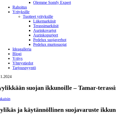
Olemme Somfy Expert
Rahoitus
Yrityksille
Tuotteet yrityksille
Liikemarkiisit
Terassimarkiisit
Aurinkovarjot
Aurinkopurjeet
Pedelux suojaverhot
Pedelux murtosuojat
Ideagalleria
Blogi
Yritys
Yhteystiedot
Tarjouspyyntö
.1.2024
yylikkään suojan ikkunoille – Tamar-terassi
akaisin
ylikäs ja käytännöllinen suojavaruste ikkun