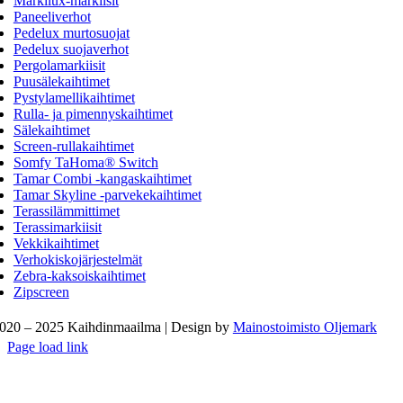
Markilux-markiisit
Paneeliverhot
Pedelux murtosuojat
Pedelux suojaverhot
Pergolamarkiisit
Puusälekaihtimet
Pystylamellikaihtimet
Rulla- ja pimennyskaihtimet
Sälekaihtimet
Screen-rullakaihtimet
Somfy TaHoma® Switch
Tamar Combi -kangaskaihtimet
Tamar Skyline -parvekekaihtimet
Terassilämmittimet
Terassimarkiisit
Vekkikaihtimet
Verhokiskojärjestelmät
Zebra-kaksoiskaihtimet
Zipscreen
020 – 2025 Kaihdinmaailma | Design by
Mainostoimisto Oljemark
Page load link
Go
to