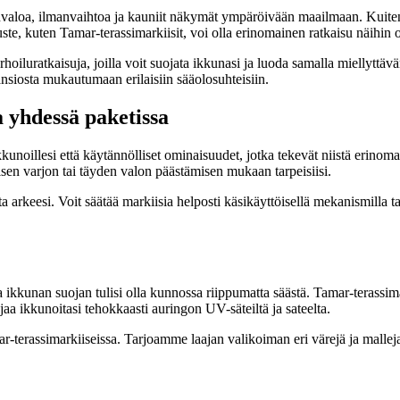
nnonvaloa, ilmanvaihtoa ja kauniit näkymät ympäröivään maailmaan. Kuite
ste, kuten Tamar-terassimarkiisit, voi olla erinomainen ratkaisu näihin 
ratkaisuja, joilla voit suojata ikkunasi ja luoda samalla miellyttävän il
nsiosta mukautumaan erilaisiin sääolosuhteisiin.
a yhdessä paketissa
unoillesi että käytännölliset ominaisuudet, jotka tekevät niistä erinoma
isen varjon tai täyden valon päästämisen mukaan tarpeisiisi.
a arkeesi. Voit säätää markiisia helposti käsikäyttöisellä mekanismilla t
kunan suojan tulisi olla kunnossa riippumatta säästä. Tamar-terassimar
jaa ikkunoitasi tehokkaasti auringon UV-säteiltä ja sateelta.
rassimarkiiseissa. Tarjoamme laajan valikoiman eri värejä ja malleja, jo