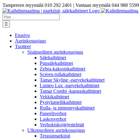
Skip
Tampereen myymälä 010 292 2401 | Vantaan myymälä 044 988 5599
to
content
Etsi
...
Etusivu
Aurinkosuojaus
Tuotteet
Sisäpuolinen aurinkosuojaus
Sälekaihtimet
Puusälekaihtimet
Zebra-kaksoiskaihtimet
Screen-rullakaihtimet
Tamar Skyline -parvekekaihtimet
Lumeo Lux -parvekekaihtimet
Tamar Combi -kangaskaihtimet
Vekkikaihtimet
Pystylamellikaihtimet
Rulla- ja pimennyskaihtimet
Paneeliverhot
Laskosverhot
Verhokiskojärjestelmät
Ulkopuolinen aurinkosuojaus
Terassimarkiisit