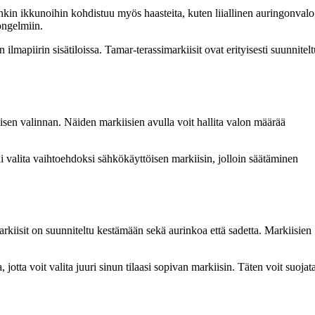
nkin ikkunoihin kohdistuu myös haasteita, kuten liiallinen auringonvalo
ongelmiin.
mapiirin sisätiloissa. Tamar-terassimarkiisit ovat erityisesti suunnitelt
isen valinnan. Näiden markiisien avulla voit hallita valon määrää
ai valita vaihtoehdoksi sähkökäyttöisen markiisin, jolloin säätäminen
kiisit on suunniteltu kestämään sekä aurinkoa että sadetta. Markiisien
tta voit valita juuri sinun tilaasi sopivan markiisin. Täten voit suojat