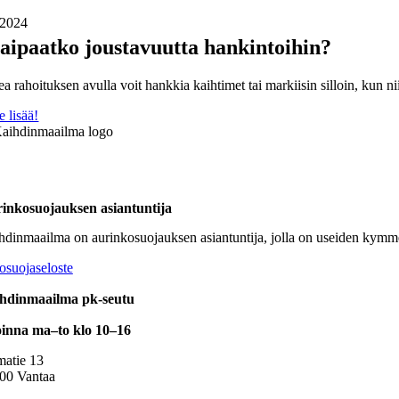
.2024
aipaatko joustavuutta hankintoihin?
a rahoituksen avulla voit hankkia kaihtimet tai markiisin silloin, kun nii
e lisää!
inkosuojauksen asiantuntija
hdinmaailma on aurinkosuojauksen asiantuntija, jolla on useiden kymm
osuojaseloste
hdinmaailma pk-seutu
inna ma–to klo 10–16
atie 13
00 Vantaa