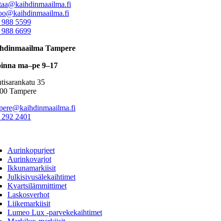
taa@kaihdinmaailma.fi
oo@kaihdinmaailma.fi
 988 5599
 988 6699
hdinmaailma Tampere
inna ma–pe 9–17
tisarankatu 35
00 Tampere
pere@kaihdinmaailma.fi
 292 2401
ggle
vigation
Aurinkopurjeet
Aurinkovarjot
Ikkunamarkiisit
Julkisivusälekaihtimet
Kvartsilämmittimet
Laskosverhot
Liikemarkiisit
Lumeo Lux -parvekekaihtimet