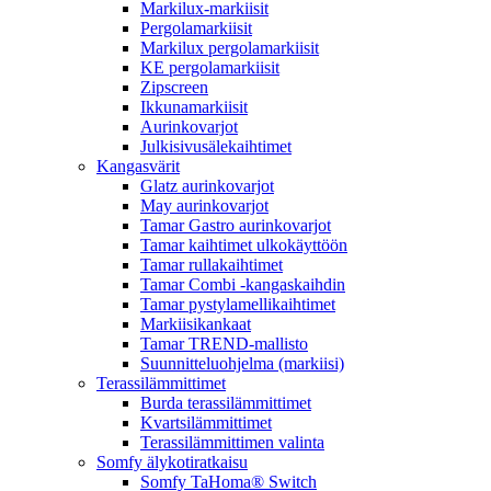
Markilux-markiisit
Pergolamarkiisit
Markilux pergolamarkiisit
KE pergolamarkiisit
Zipscreen
Ikkunamarkiisit
Aurinkovarjot
Julkisivusälekaihtimet
Kangasvärit
Glatz aurinkovarjot
May aurinkovarjot
Tamar Gastro aurinkovarjot
Tamar kaihtimet ulkokäyttöön
Tamar rullakaihtimet
Tamar Combi -kangaskaihdin
Tamar pystylamellikaihtimet
Markiisikankaat
Tamar TREND-mallisto
Suunnitteluohjelma (markiisi)
Terassilämmittimet
Burda terassilämmittimet
Kvartsilämmittimet
Terassilämmittimen valinta
Somfy älykotiratkaisu
Somfy TaHoma® Switch