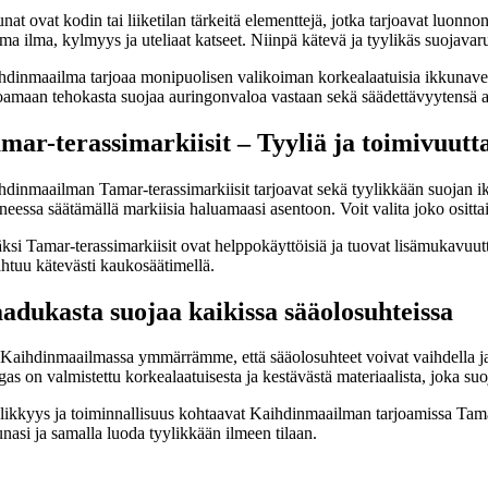
nat ovat kodin tai liiketilan tärkeitä elementtejä, jotka tarjoavat luo
a ilma, kylmyys ja uteliaat katseet. Niinpä kätevä ja tyylikäs suojavaru
dinmaailma tarjoaa monipuolisen valikoiman korkealaatuisia ikkunaverhoilu
joamaan tehokasta suojaa auringonvaloa vastaan sekä säädettävyytensä a
mar-terassimarkiisit – Tyyliä ja toimivuutt
dinmaailman Tamar-terassimarkiisit tarjoavat sekä tyylikkään suojan ikk
eessa säätämällä markiisia haluamaasi asentoon. Voit valita joko ositta
ksi Tamar-terassimarkiisit ovat helppokäyttöisiä ja tuovat lisämukavuutt
ahtuu kätevästi kaukosäätimellä.
adukasta suojaa kaikissa sääolosuhteissa
Kaihdinmaailmassa ymmärrämme, että sääolosuhteet voivat vaihdella ja ik
as on valmistettu korkealaatuisesta ja kestävästä materiaalista, joka suo
ikkyys ja toiminnallisuus kohtaavat Kaihdinmaailman tarjoamissa Tamar-te
nasi ja samalla luoda tyylikkään ilmeen tilaan.