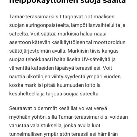
helppokäyttöinen suoja säältä
Tamar-terassimarkiisit tarjoavat optimaalisen
suojan auringonpaisteelta, lämpötilanvaihteluilta ja
sateelta. Voit säätää markiisia haluamaasi
asentoon kätevän käsikäyttöisen tai moottoroidun
säätöjärjestelmän avulla. Markiisin tiivis kangas
suojaa tehokkaasti haitalliselta UV-säteilyltä ja
vähentää katseiden läpäisyä terassillesi. Voit
nauttia ulkotilojen viihtyisyydestä ympäri vuoden,
koska markiisi pitää kuumuuden loitolla
kesähelteellä ja tarjoaa suojaa sateelta.
Seuraavat pidemmät kesäillat voivat venyä
myöhään yöhön, sillä Tamar-terassimarkiisi voidaan
varustaa valaistuksella, jonka avulla luot
tunnelmallisen ympäristön terassillesi hämärän