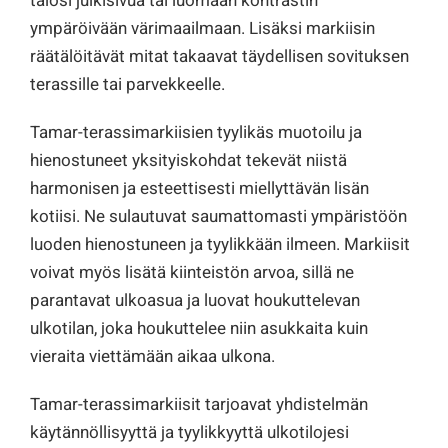
talosi julkisivua tai luomaan kontrastin
ympäröivään värimaailmaan. Lisäksi markiisin
räätälöitävät mitat takaavat täydellisen sovituksen
terassille tai parvekkeelle.
Tamar-terassimarkiisien tyylikäs muotoilu ja
hienostuneet yksityiskohdat tekevät niistä
harmonisen ja esteettisesti miellyttävän lisän
kotiisi. Ne sulautuvat saumattomasti ympäristöön
luoden hienostuneen ja tyylikkään ilmeen. Markiisit
voivat myös lisätä kiinteistön arvoa, sillä ne
parantavat ulkoasua ja luovat houkuttelevan
ulkotilan, joka houkuttelee niin asukkaita kuin
vieraita viettämään aikaa ulkona.
Tamar-terassimarkiisit tarjoavat yhdistelmän
käytännöllisyyttä ja tyylikkyyttä ulkotilojesi