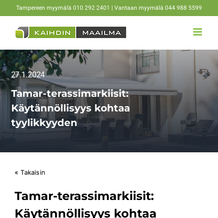
Skip
Tampereen myymälä 010 292 2401 | Vantaan myymälä 044 988 5599
to
content
27.1.2024
Tamar-terassimarkiisit:
Käytännöllisyys kohtaa
tyylikkyyden
« Takaisin
Tamar-terassimarkiisit:
Käytännöllisyys kohtaa