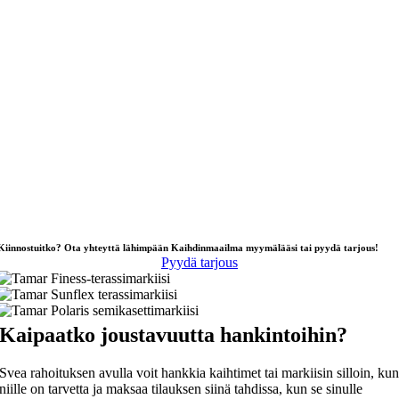
Kiinnostuitko? Ota yhteyttä lähimpään Kaihdinmaailma myymälääsi tai pyydä tarjous!
Pyydä tarjous
Kaipaatko joustavuutta hankintoihin?
Svea rahoituksen avulla voit hankkia kaihtimet tai markiisin silloin, ku
niille on tarvetta ja maksaa tilauksen siinä tahdissa, kun se sinulle