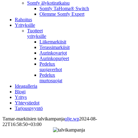
Somfy älykotiratkaisu
Somfy TaHoma® Switch
Olemme Somfy Expert
Rahoitus
Yrityksille
Tuotteet
yrityksille
Liikemarkiisit
Terassimarkiisit
Aurinkovarjot
Aurinkopurjeet
Pedelux
suojaverhot
Pedelux
murtosuojat
Ideagalleria
Blogi
Yritys
Yhteystiedot
Tarjouspyyntö
Tamar-markiisien talvikampanja
olje.wp
2024-08-
22T16:58:50+03:00