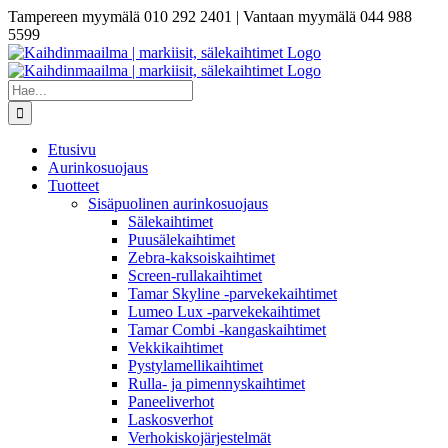
Skip
Tampereen myymälä 010 292 2401 | Vantaan myymälä 044 988
to
5599
content
Etsi
...
Etusivu
Aurinkosuojaus
Tuotteet
Sisäpuolinen aurinkosuojaus
Sälekaihtimet
Puusälekaihtimet
Zebra-kaksoiskaihtimet
Screen-rullakaihtimet
Tamar Skyline -parvekekaihtimet
Lumeo Lux -parvekekaihtimet
Tamar Combi -kangaskaihtimet
Vekkikaihtimet
Pystylamellikaihtimet
Rulla- ja pimennyskaihtimet
Paneeliverhot
Laskosverhot
Verhokiskojärjestelmät