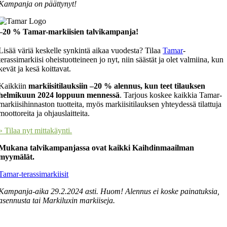
Kampanja on päättynyt!
–20 % Tamar-markiisien talvikampanja!
Lisää väriä keskelle synkintä aikaa vuodesta? Tilaa
Tamar
-
terassimarkiisi oheistuotteineen jo nyt, niin säästät ja olet valmiina, kun
kevät ja kesä koittavat.
Kaikkiin
markiisitilauksiin –20 % alennus, kun teet tilauksen
helmikuun 2024 loppuun mennessä
. Tarjous koskee kaikkia Tamar-
markiisihinnaston tuotteita, myös markiisitilauksen yhteydessä tilattuja
moottoreita ja ohjauslaitteita.
» Tilaa nyt mittakäynti.
Mukana talvikampanjassa ovat kaikki Kaihdinmaailman
myymälät.
Tamar-terassimarkiisit
Kampanja-aika 29.2.2024 asti. Huom! Alennus ei koske painatuksia,
asennusta tai Markiluxin markiiseja.