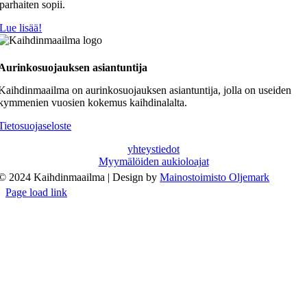
parhaiten sopii.
Lue lisää!
Aurinkosuojauksen asiantuntija
Kaihdinmaailma on aurinkosuojauksen asiantuntija, jolla on useiden
kymmenien vuosien kokemus kaihdinalalta.
Tietosuojaseloste
yhteystiedot
Myymälöiden aukioloajat
© 2024 Kaihdinmaailma | Design by
Mainostoimisto Oljemark
Page load link
Go
to
Top