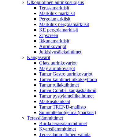
Ulkopuolinen aurinkosuojaus
Terassimarkiisit
Markilux-markiisit
Pergolamarkiisit
Markilux pergolamarkiisit
KE pergolamarkiisit
Zipscreen
Ikkunamarkiisit
Aurinkovarjot
Julkisivusälekaihtimet
Kangasvärit
Glatz aurinkovarjot
May aurinkovarjot
Tamar Gastro aurinkovarjot
Tamar kaihtimet ulkokäyttöön
Tamar rullakaihtimet
Tamar Combi -kangaskaihdin
Tamar pystylamellikaihtimet
Markiisikankaat
Tamar TREND-mallisto
Suunnitteluohjelma (markiisi)
Terassilämmittimet
Burda terassilämmittimet
Kvartsilämmittimet
Terassilämmittimen valinta