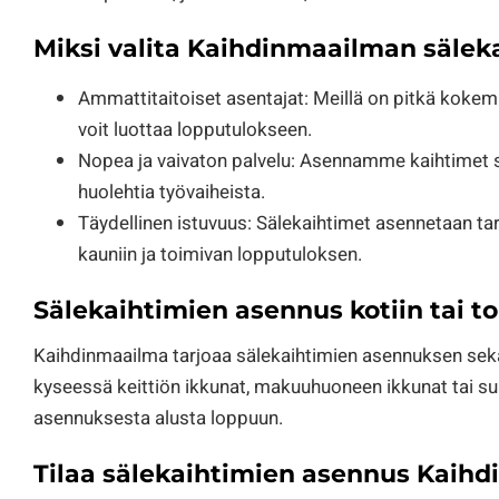
Miksi valita Kaihdinmaailman sälek
Ammattitaitoiset asentajat: Meillä on pitkä kokem
voit luottaa lopputulokseen.
Nopea ja vaivaton palvelu: Asennamme kaihtimet sov
huolehtia työvaiheista.
Täydellinen istuvuus: Sälekaihtimet asennetaan 
kauniin ja toimivan lopputuloksen.
Sälekaihtimien asennus kotiin tai t
Kaihdinmaailma tarjoaa sälekaihtimien asennuksen sekä yk
kyseessä keittiön ikkunat, makuuhuoneen ikkunat tai 
asennuksesta alusta loppuun.
Tilaa sälekaihtimien asennus Kaih