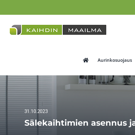
Skip
to
content
Aurinkosuojaus
31.10.2023
Sälekaihtimien asennus j