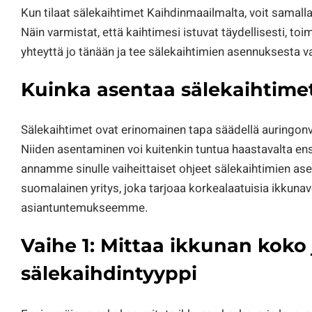
Kun tilaat sälekaihtimet Kaihdinmaailmalta, voit samal
Näin varmistat, että kaihtimesi istuvat täydellisesti, toim
yhteyttä jo tänään ja tee sälekaihtimien asennuksesta v
Kuinka asentaa sälekaihtimet
Sälekaihtimet ovat erinomainen tapa säädellä auringonv
Niiden asentaminen voi kuitenkin tuntua haastavalta en
annamme sinulle vaiheittaiset ohjeet sälekaihtimien a
suomalainen yritys, joka tarjoaa korkealaatuisia ikkunave
asiantuntemukseemme.
Vaihe 1: Mittaa ikkunan koko j
sälekaihdintyyppi