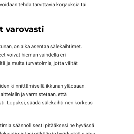
 voidaan tehdä tarvittavia korjauksia tai
t varovasti
kkunan, on aika asentaa sälekaihtimet.
et voivat hieman vaihdella eri
 ja muita turvatoimia, jotta vältät
iden kiinnittämisellä ikkunan yläosaan.
itteisiin ja varmistetaan, että
sti. Lopuksi, säädä sälekaihtimen korkeus
timia säännöllisesti pitääksesi ne hyvässä
lekaihtimistasi pitkään ja hyödyntää niiden