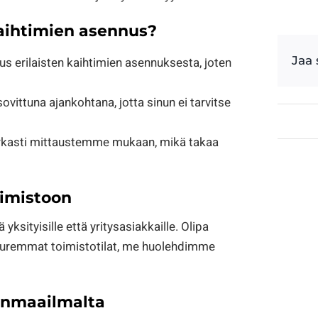
aihtimien asennus?
Jaa
us erilaisten kaihtimien asennuksesta, joten
ittuna ajankohtana, jotta sinun ei tarvitse
tarkasti mittaustemme mukaan, mikä takaa
oimistoon
sityisille että yritysasiakkaille. Olipa
suuremmat toimistotilat, me huolehdimme
dinmaailmalta