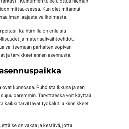
tarkasti. Kaihtimien tulee ulottua hieman
mioon mittauksessa. Kun olet mitannut
maailman laajasta valikoimasta.
peitasi. Kaihtimilla on erilaisia
lisuudet ja materiaalivaihtoehdot.
a valitsemaan parhaiten sopivan
at ja tarvikkeet ennen asennusta.
a asennuspaikka
 ovat kunnossa. Puhdista ikkuna ja sen
s sujuu paremmin. Tarvittaessa voit käyttää
 kaikki tarvittavat työkalut ja kiinnikkeet
että se on vakaa ja kestävä, jotta