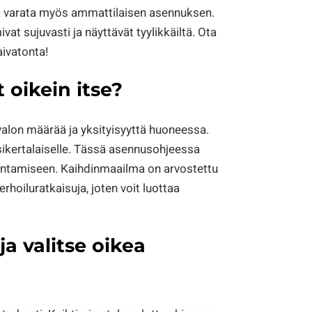
la varata myös ammattilaisen asennuksen.
ivat sujuvasti ja näyttävät tyylikkäiltä. Ota
aivatonta!
 oikein itse?
alon määrää ja yksityisyyttä huoneessa.
sikertalaiselle. Tässä asennusohjeessa
sentamiseen. Kaihdinmaailma on arvostettu
rhoiluratkaisuja, joten voit luottaa
a valitse oikea