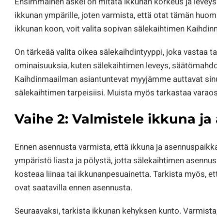
Ensimmäinen askel on mitata ikkunan korkeus ja leveys 
ikkunan ympärille, joten varmista, että otat tämän huo
ikkunan koon, voit valita sopivan sälekaihtimen Kaihdin
On tärkeää valita oikea sälekaihdintyyppi, joka vastaa tar
ominaisuuksia, kuten sälekaihtimen leveys, säätömahdol
Kaihdinmaailman asiantuntevat myyjämme auttavat sinu
sälekaihtimen tarpeisiisi. Muista myös tarkastaa varaos
Vaihe 2: Valmistele ikkuna j
Ennen asennusta varmista, että ikkuna ja asennuspaikka
ympäristö liasta ja pölystä, jotta sälekaihtimen asennu
kosteaa liinaa tai ikkunanpesuainetta. Tarkista myös, että
ovat saatavilla ennen asennusta.
Seuraavaksi, tarkista ikkunan kehyksen kunto. Varmista, 