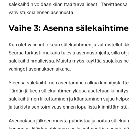
sälekaihdin voidaan kiinnittää turvallisesti. Tarvittaessa
vahvistuksia ennen asennusta.
Vaihe 3: Asenna sälekaihtime
Kun olet valinnut oikean sälekaihtimen ja valmistellut i
Seuraa tarkasti mukana tulevia asennusohjeita, sillä ohje
sälekaihdinmalleissa. Muista myös käyttää suojakäsineitä
vahingot asennuksen aikana.
Yleensä sälekaihtimen asentaminen alkaa kiinnityslaitte
Tämän jälkeen sälekaihtimen yläosa asetetaan kiinnitysla
sälekaihtimen liikuttaminen ja kääntäminen sujuu helpo
ja tarkista sen toimivuus ennen lopullista kiinnittämistä.
Asennuksen jälkeen muista puhdistaa ja hoitaa sälekaih
kunnossa. Näiden ohjeiden avulla voit nauttia uusista sä