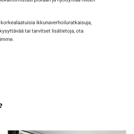
korkealaatuisia ikkunaverhoiluratkaisuja,
ysyttävää tai tarvitset lisätietoja, ota
iimme.
?