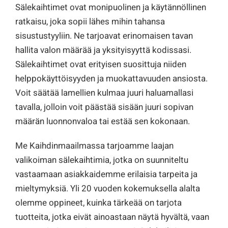
Sälekaihtimet ovat monipuolinen ja käytännöllinen
ratkaisu, joka sopii lähes mihin tahansa
sisustustyyliin. Ne tarjoavat erinomaisen tavan
hallita valon määrää ja yksityisyyttä kodissasi.
Sälekaihtimet ovat erityisen suosittuja niiden
helppokäyttöisyyden ja muokattavuuden ansiosta.
Voit säätää lamellien kulmaa juuri haluamallasi
tavalla, jolloin voit päästää sisään juuri sopivan
määrän luonnonvaloa tai estää sen kokonaan.
Me Kaihdinmaailmassa tarjoamme laajan
valikoiman sälekaihtimia, jotka on suunniteltu
vastaamaan asiakkaidemme erilaisia tarpeita ja
mieltymyksiä. Yli 20 vuoden kokemuksella alalta
olemme oppineet, kuinka tärkeää on tarjota
tuotteita, jotka eivät ainoastaan näytä hyvältä, vaan