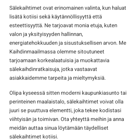
Sälekaihtimet ovat erinomainen valinta, kun haluat
lisätä kotiisi sekä käytännöllisyyttä että
esteettisyyttä. Ne tarjoavat monia etuja, kuten
valon ja yksityisyyden hallinnan,
energiatehokkuuden ja sisustuksellisen arvon. Me
Kaihdinmaailmassa olemme sitoutuneet
tarjoamaan korkealaatuisia ja muokattavia
sälekaihdinratkaisuja, jotka vastaavat
asiakkaidemme tarpeita ja mieltymyksiä.
Olipa kyseessä sitten moderni kaupunkiasunto tai
perinteinen maalaistalo, sälekaihtimet voivat olla
juuri se puuttuva elementti, joka tekee kodistasi
viihtyisän ja toimivan. Ota yhteyttä meihin ja anna
meidän auttaa sinua löytämään täydelliset
sälekaihtimet kotiisi.