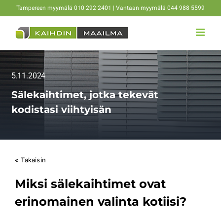
Skip
Tampereen myymälä 010 292 2401 | Vantaan myymälä 044 988 5599
to
content
5.11.2024
Sälekaihtimet, jotka tekevät
kodistasi viihtyisän
« Takaisin
Miksi sälekaihtimet ovat
erinomainen valinta kotiisi?