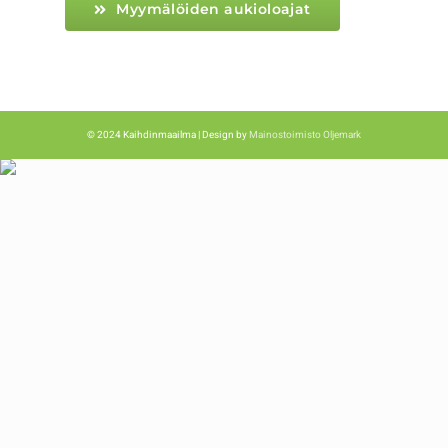
Myymälöiden aukioloajat
© 2024 Kaihdinmaailma | Design by
Mainostoimisto Oljemark