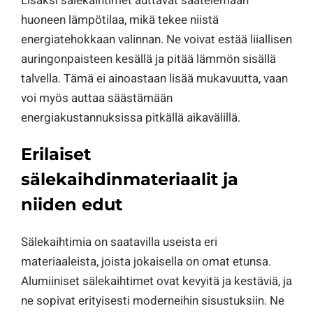
Lisäksi sälekaihtimet auttavat säätelemään
huoneen lämpötilaa, mikä tekee niistä
energiatehokkaan valinnan. Ne voivat estää liiallisen
auringonpaisteen kesällä ja pitää lämmön sisällä
talvella. Tämä ei ainoastaan lisää mukavuutta, vaan
voi myös auttaa säästämään
energiakustannuksissa pitkällä aikavälillä.
Erilaiset
sälekaihdinmateriaalit ja
niiden edut
Sälekaihtimia on saatavilla useista eri
materiaaleista, joista jokaisella on omat etunsa.
Alumiiniset sälekaihtimet ovat kevyitä ja kestäviä, ja
ne sopivat erityisesti moderneihin sisustuksiin. Ne