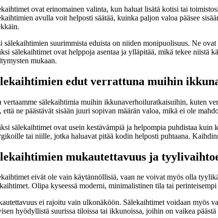
kaihtimet ovat erinomainen valinta, kun haluat lisätä kotisi tai toimistos
kaihtimien avulla voit helposti säätää, kuinka paljon valoa pääsee sisään
ekkäin.
 sälekaihtimien suurimmista eduista on niiden monipuolisuus. Ne ovat saa
ksi sälekaihtimet ovat helppoja asentaa ja ylläpitää, mikä tekee niistä 
ltymysten mukaan.
lekaihtimien edut verrattuna muihin ikkun
 vertaamme sälekaihtimia muihin ikkunaverhoiluratkaisuihin, kuten verh
, että ne päästävät sisään juuri sopivan määrän valoa, mikä ei ole mahdoll
äksi sälekaihtimet ovat usein kestävämpiä ja helpompia puhdistaa kuin ka
rgikoille tai niille, jotka haluavat pitää kodin helposti puhtaana. Kaihd
lekaihtimien mukautettavuus ja tyylivaihto
kaihtimet eivät ole vain käytännöllisiä, vaan ne voivat myös olla tyylikäs
ekaihtimet. Olipa kyseessä moderni, minimalistinen tila tai perinteisem
autettavuus ei rajoitu vain ulkonäköön. Sälekaihtimet voidaan myös varu
yisen hyödyllistä suurissa tiloissa tai ikkunoissa, joihin on vaikea pääst