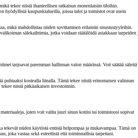
mikä tekee niistä ihanteellisen ratkaisun monenlaisiin tiloihin.
n hyödyllisiä kaupunkialueilla, joissa talot ja toimistot ovat usein
a, mikä mahdollistaa niiden sovittamisen erilaisiin sisustustyyleihin.
 valikoiman sälekaihtimia, jotka voidaan räätälöidä asiakkaan tarpeiden 
timet tarjoavat paremman hallinnan valon määrässä. Voit säätää säleitä
 puhtaaksi kostealla liinalla. Tämä tekee niistä erinomaisen valinnan
 tekee niistä pitkäaikaisen investoinnin.
eriaaleja, joten voit valita juuri sinun kotiisi tai toimistoosi sopivat
jotka tekevät niiden käytöstä entistä helpompaa ja mukavampaa. Tämä on
, joka vastaa sekä esteettisiä että toiminnallisia tarpeitasi.