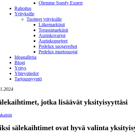
Olemme Somfy Expert
Rahoitus
Yrityksille
Tuotteet yrityksille
Liikemarkiisit
Terassimarkiisit
Aurinkovarjot
Aurinkopurjeet
Pedelux suojaverhot
Pedelux murtosuojat
Ideagalleria
Blogi
Yritys
Yhteystiedot
Tarjouspyyntö
11.2024
älekaihtimet, jotka lisäävät yksityisyyttäsi
akaisin
ksi sälekaihtimet ovat hyvä valinta yksityi