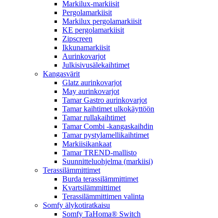
Markilux-markiisit
Pergolamarkiisit
Markilux pergolamarkiisit
KE pergolamarkiisit
Zipscreen
Ikkunamarkiisit
Aurinkovarjot
Julkisivusälekaihtimet
Kangasvärit
Glatz aurinkovarjot
May aurinkovarjot
Tamar Gastro aurinkovarjot
Tamar kaihtimet ulkokäyttöön
Tamar rullakaihtimet
Tamar Combi -kangaskaihdin
Tamar pystylamellikaihtimet
Markiisikankaat
Tamar TREND-mallisto
Suunnitteluohjelma (markiisi)
Terassilämmittimet
Burda terassilämmittimet
Kvartsilämmittimet
Terassilämmittimen valinta
Somfy älykotiratkaisu
Somfy TaHoma® Switch