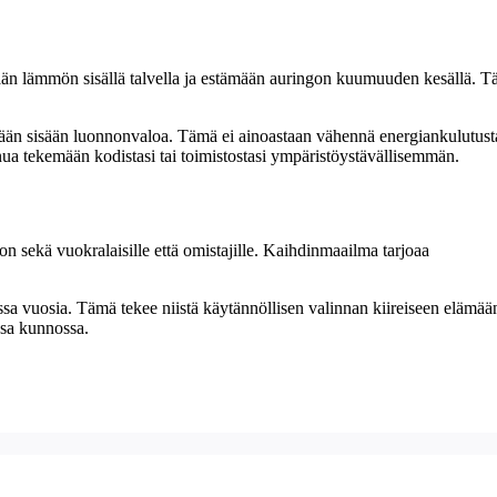
ämään lämmön sisällä talvella ja estämään auringon kuumuuden kesällä. 
ämään sisään luonnonvaloa. Tämä ei ainoastaan vähennä energiankulutust
ua tekemään kodistasi tai toimistostasi ympäristöystävällisemmän.
n sekä vuokralaisille että omistajille. Kaihdinmaailma tarjoaa
sa vuosia. Tämä tekee niistä käytännöllisen valinnan kiireiseen elämää
ssa kunnossa.