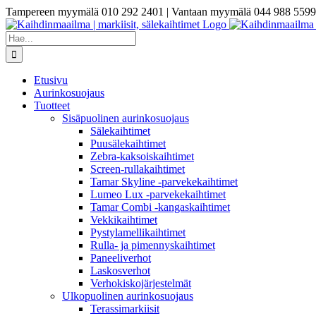
Skip
Tampereen myymälä 010 292 2401 | Vantaan myymälä 044 988 5599
to
content
Etsi
...
Etusivu
Aurinkosuojaus
Tuotteet
Sisäpuolinen aurinkosuojaus
Sälekaihtimet
Puusälekaihtimet
Zebra-kaksoiskaihtimet
Screen-rullakaihtimet
Tamar Skyline -parvekekaihtimet
Lumeo Lux -parvekekaihtimet
Tamar Combi -kangaskaihtimet
Vekkikaihtimet
Pystylamellikaihtimet
Rulla- ja pimennyskaihtimet
Paneeliverhot
Laskosverhot
Verhokiskojärjestelmät
Ulkopuolinen aurinkosuojaus
Terassimarkiisit