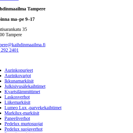
hdinmaailma Tampere
inna ma–pe 9–17
tisarankatu 35
00 Tampere
pere@kaihdinmaailma.fi
 292 2401
ggle
vigation
Aurinkopurjeet
Aurinkovarjot
Ikkunamarkiisit
Julkisivusälekaihtimet
Kvartsilämmittimet
Laskosverhot
Liikemarkiisit
Lumeo Lux -parvekekaihtimet
Markilux-markiisit
Paneeliverhot
Pedelux murtosuojat
Pedelux suojaverhot