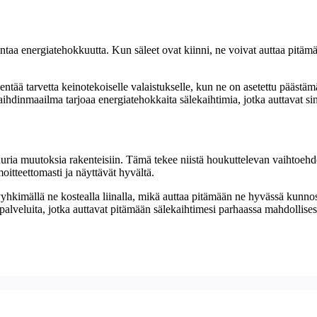
rantaa energiatehokkuutta. Kun säleet ovat kiinni, ne voivat auttaa pit
ntää tarvetta keinotekoiselle valaistukselle, kun ne on asetettu pääst
dinmaailma tarjoaa energiatehokkaita sälekaihtimia, jotka auttavat sin
uria muutoksia rakenteisiin. Tämä tekee niistä houkuttelevan vaihtoehdo
oitteettomasti ja näyttävät hyvältä.
hkimällä ne kostealla liinalla, mikä auttaa pitämään ne hyvässä kunnos
palveluita, jotka auttavat pitämään sälekaihtimesi parhaassa mahdollise