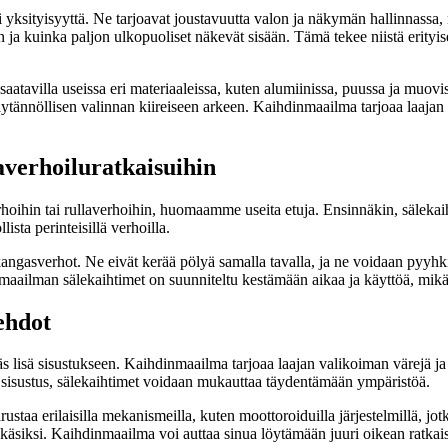
i yksityisyyttä. Ne tarjoavat joustavuutta valon ja näkymän hallinnassa, 
 ja kuinka paljon ulkopuoliset näkevät sisään. Tämä tekee niistä erityise
tavilla useissa eri materiaaleissa, kuten alumiinissa, puussa ja muoviss
käytännöllisen valinnan kiireiseen arkeen. Kaihdinmaailma tarjoaa laajan
averhoiluratkaisuihin
oihin tai rullaverhoihin, huomaamme useita etuja. Ensinnäkin, sälekaih
ista perinteisillä verhoilla.
ngasverhot. Ne eivät kerää pölyä samalla tavalla, ja ne voidaan pyyhkiä
inmaailman sälekaihtimet on suunniteltu kestämään aikaa ja käyttöä, mikä
ehdot
 lisä sisustukseen. Kaihdinmaailma tarjoaa laajan valikoiman värejä ja mat
pi sisustus, sälekaihtimet voidaan mukauttaa täydentämään ympäristöä.
staa erilaisilla mekanismeilla, kuten moottoroiduilla järjestelmillä, 
ä käsiksi. Kaihdinmaailma voi auttaa sinua löytämään juuri oikean ratkaisun