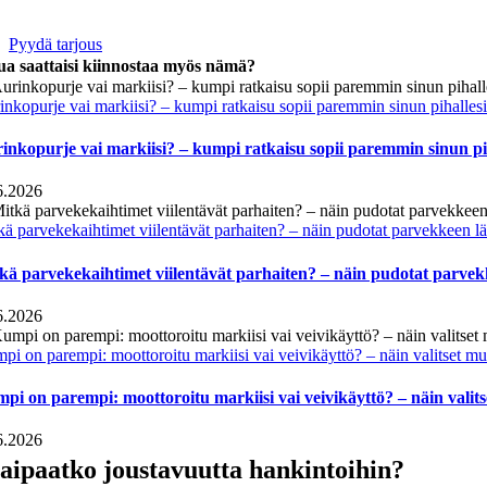
Pyydä tarjous
ua saattaisi kiinnostaa myös nämä?
inkopurje vai markiisi? – kumpi ratkaisu sopii paremmin sinun pihalles
inkopurje vai markiisi? – kumpi ratkaisu sopii paremmin sinun pi
6.2026
kä parvekekaihtimet viilentävät parhaiten? – näin pudotat parvekkeen lä
kä parvekekaihtimet viilentävät parhaiten? – näin pudotat parvekk
6.2026
pi on parempi: moottoroitu markiisi vai veivikäyttö? – näin valitset mu
pi on parempi: moottoroitu markiisi vai veivikäyttö? – näin valit
6.2026
aipaatko joustavuutta hankintoihin?