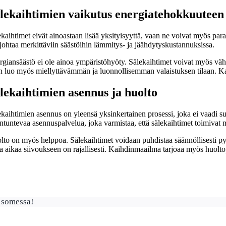
lekaihtimien vaikutus energiatehokkuuteen
ekaihtimet eivät ainoastaan lisää yksityisyyttä, vaan ne voivat myös pa
johtaa merkittäviin säästöihin lämmitys- ja jäähdytyskustannuksissa.
rgiansäästö ei ole ainoa ympäristöhyöty. Sälekaihtimet voivat myös vähe
n luo myös miellyttävämmän ja luonnollisemman valaistuksen tilaan. Kaih
lekaihtimien asennus ja huolto
kaihtimien asennus on yleensä yksinkertainen prosessi, joka ei vaadi su
ntuntevaa asennuspalvelua, joka varmistaa, että sälekaihtimet toimivat m
lto on myös helppoa. Sälekaihtimet voidaan puhdistaa säännöllisesti pyy
a aikaa siivoukseen on rajallisesti. Kaihdinmaailma tarjoaa myös huolto
 somessa!