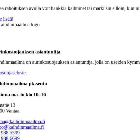
a rahoituksen avulla voit hankkia kaihtimet tai markiisin silloin, kun nii
e lisää!
inkosuojauksen asiantuntija
hdinmaailma on aurinkosuojauksen asiantuntija, jolla on useiden kymm
osuojaseloste
hdinmaailma pk-seutu
inna ma–to klo 10–16
atie 13
00 Vantaa
taa@kaihdinmaailma.fi
oo@kaihdinmaailma.fi
 988 5599
 988 6699