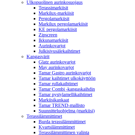
Ulkopuolinen aurinkosuojaus
Terassimarkiisit
Markilux-markiisit
Pergolamarkiisit
Markilux pergolamarkiisit
KE pergolamarkiisit
Zipscreen
Ikkunamarkiisit
Aurinkovarjot
Julkisivusälekaihtimet
Kangasvärit
Glatz aurinkovarjot
May aurinkovarjot
Tamar Gastro aurinkovarjot
Tamar kaihtimet ulkokäyttöön
Tamar rullakaihtimet
Tamar Combi -kangaskaihdin
Tamar pystylamellikaihtimet
Markiisikankaat
Tamar TREND-mallisto
Suunnitteluohjelma (markiisi)
Terassilämmittimet
Burda terassilämmittimet
Kvartsilämmittimet
Terassilämmittimen valinta