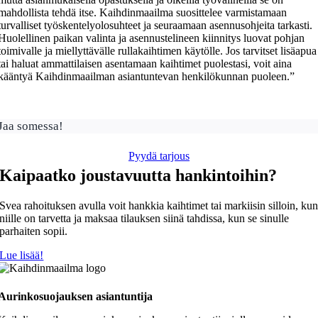
mahdollista tehdä itse. Kaihdinmaailma suosittelee varmistamaan
turvalliset työskentelyolosuhteet ja seuraamaan asennusohjeita tarkasti.
Huolellinen paikan valinta ja asennustelineen kiinnitys luovat pohjan
toimivalle ja miellyttävälle rullakaihtimen käytölle. Jos tarvitset lisäapua
tai haluat ammattilaisen asentamaan kaihtimet puolestasi, voit aina
kääntyä Kaihdinmaailman asiantuntevan henkilökunnan puoleen.”
Jaa somessa!
Pyydä tarjous
Kaipaatko joustavuutta hankintoihin?
Svea rahoituksen avulla voit hankkia kaihtimet tai markiisin silloin, ku
niille on tarvetta ja maksaa tilauksen siinä tahdissa, kun se sinulle
parhaiten sopii.
Lue lisää!
Aurinkosuojauksen asiantuntija