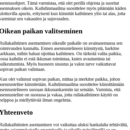
asennusohjeet. Tämä varmistaa, että olet perillä ohjeista ja suoritat
asennuksen oikein. Kaihdinmaailma suosittelee myös pitämään käden
ulottuvilla apurin, erityisesti kun kiinnität kaihtimen ylös tai alas, jotta
varmistat sen vakauden ja sujuvuuden.
Oikean paikan valitseminen
Rullakaihtimen asentaminen oikealle paikalle on avainasemassa sen
toimivuuden kannalta. Ennen asennustelineen kiinnitystä, harkitse
tarkkaan, mihin haluat sijoittaa kaihtimen. On tärkeää valita paikka,
jossa kaihdin ei estä ikkunan toimintaa, kuten avautumista tai
sulkeutumista. Myös huoneen sisustus ja valon tarve vaikuttavat
sopivan paikan valintaan.
Kun olet valinnut sopivan paikan, mittaa ja merkitse paikka, johon
asennusteline kiinnitetään. Kaihdinmaailma suosittelee kiinnittämään
asennustelineen suoraan ikkunankarmiin tai seinään. Varmista, että
asennusteline on suorassa ja vakaa, jotta rullakaihtimen käyttö on
helppoa ja miellyttävää ilman ongelmia.
Yhteenveto
Rullakaihtimien asentaminen voi vaikuttaa aluksi hankalalta tehtävältä,
mutta asianmukaisella opastuksella ja oikeilla työvälineillä se on