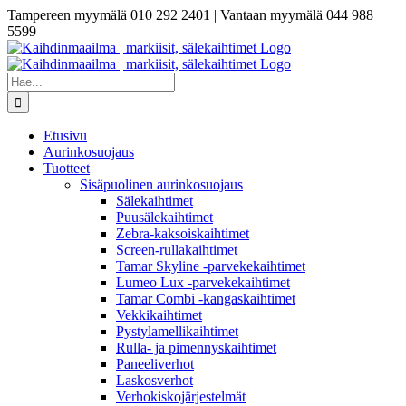
Skip
Tampereen myymälä 010 292 2401 | Vantaan myymälä 044 988
to
5599
content
Etsi
...
Etusivu
Aurinkosuojaus
Tuotteet
Sisäpuolinen aurinkosuojaus
Sälekaihtimet
Puusälekaihtimet
Zebra-kaksoiskaihtimet
Screen-rullakaihtimet
Tamar Skyline -parvekekaihtimet
Lumeo Lux -parvekekaihtimet
Tamar Combi -kangaskaihtimet
Vekkikaihtimet
Pystylamellikaihtimet
Rulla- ja pimennyskaihtimet
Paneeliverhot
Laskosverhot
Verhokiskojärjestelmät