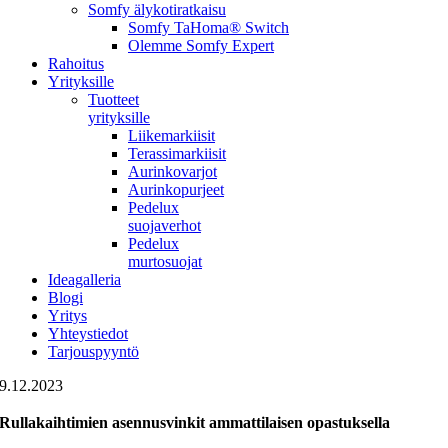
Somfy älykotiratkaisu
Somfy TaHoma® Switch
Olemme Somfy Expert
Rahoitus
Yrityksille
Tuotteet
yrityksille
Liikemarkiisit
Terassimarkiisit
Aurinkovarjot
Aurinkopurjeet
Pedelux
suojaverhot
Pedelux
murtosuojat
Ideagalleria
Blogi
Yritys
Yhteystiedot
Tarjouspyyntö
9.12.2023
Rullakaihtimien asennusvinkit ammattilaisen opastuksella