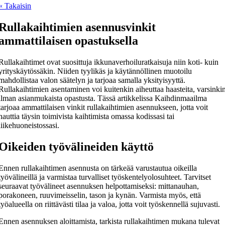
« Takaisin
Rullakaihtimien asennusvinkit
ammattilaisen opastuksella
Rullakaihtimet ovat suosittuja ikkunaverhoiluratkaisuja niin koti- kuin
yrityskäytössäkin. Niiden tyylikäs ja käytännöllinen muotoilu
mahdollistaa valon säätelyn ja tarjoaa samalla yksityisyyttä.
Rullakaihtimien asentaminen voi kuitenkin aiheuttaa haasteita, varsinki
ilman asianmukaista opastusta. Tässä artikkelissa Kaihdinmaailma
tarjoaa ammattilaisen vinkit rullakaihtimien asennukseen, jotta voit
nauttia täysin toimivista kaihtimista omassa kodissasi tai
liikehuoneistossasi.
Oikeiden työvälineiden käyttö
Ennen rullakaihtimen asennusta on tärkeää varustautua oikeilla
työvälineillä ja varmistaa turvalliset työskentelyolosuhteet. Tarvitset
seuraavat työvälineet asennuksen helpottamiseksi: mittanauhan,
porakoneen, ruuvimeisselin, tason ja kynän. Varmista myös, että
työalueella on riittävästi tilaa ja valoa, jotta voit työskennellä sujuvasti.
Ennen asennuksen aloittamista, tarkista rullakaihtimen mukana tulevat