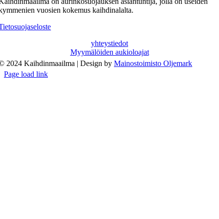
Kaihdinmaailma on aurinkosuojauksen asiantuntija, jolla on useiden
kymmenien vuosien kokemus kaihdinalalta.
Tietosuojaseloste
yhteystiedot
Myymälöiden aukioloajat
© 2024 Kaihdinmaailma | Design by
Mainostoimisto Oljemark
Page load link
Go
to
Top