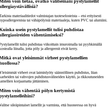
Miten voin tietää, ovatko valitsemani pystylamellit
allergiaystävällisiä?
Tarkista materiaalitiedot valmistajan tuoteselosteista – etsi erityisesti
hypoallergeenisia tai vähäpölyisiä materiaaleja, kuten PVC tai alumiini.
Kuinka usein pystylamellit tulisi puhdistaa
allergiaoireiden vähentämiseksi?
Pystylamellit tulisi puhdistaa viikoittain imuroimalla tai pyyhkimällä
kostealla liinalla, jotta pöly ja allergeenit eivät kerry.
Mitkä ovat yleisimmät virheet pystylamellien
huollossa?
Yleisimmät virheet ovat laiminlyöty säännöllinen puhdistus, liian
karheiden tai vahvojen puhdistusvälineiden käyttö, ja rikkoutuneiden
lamellien korjaamatta jättäminen.
Miten voin vähentää pölyn kertymistä
pystylamelleihini?
Valitse sileäpintaiset lamellit ja varmista, että huoneessa on hyvä