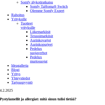
Somfy älykotiratkaisu
Somfy TaHoma® Switch
Olemme Somfy Expert
Rahoitus
Yrityksille
Tuotteet
yrityksille
Liikemarkiisit
Terassimarkiisit
Aurinkovarjot
Aurinkopurjeet
Pedelux
suojaverhot
Pedelux
murtosuojat
Ideagalleria
Blogi
Yritys
Yhteystiedot
Tarjouspyyntö
4.2.2025
Pystylamellit ja allergiat: mitä sinun tulisi tietää?