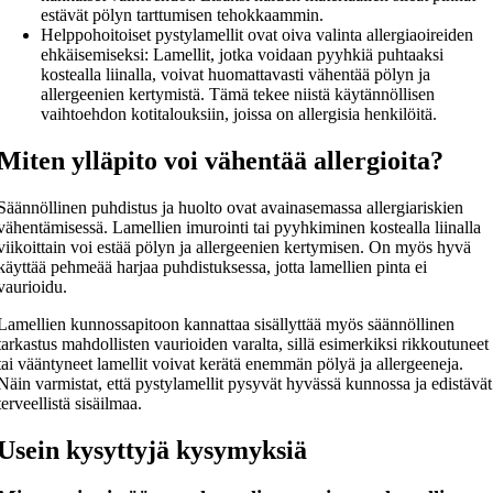
estävät pölyn tarttumisen tehokkaammin.
Helppohoitoiset pystylamellit ovat oiva valinta allergiaoireiden
ehkäisemiseksi: Lamellit, jotka voidaan pyyhkiä puhtaaksi
kostealla liinalla, voivat huomattavasti vähentää pölyn ja
allergeenien kertymistä. Tämä tekee niistä käytännöllisen
vaihtoehdon kotitalouksiin, joissa on allergisia henkilöitä.
Miten ylläpito voi vähentää allergioita?
Säännöllinen puhdistus ja huolto ovat avainasemassa allergiariskien
vähentämisessä. Lamellien imurointi tai pyyhkiminen kostealla liinalla
viikoittain voi estää pölyn ja allergeenien kertymisen. On myös hyvä
käyttää pehmeää harjaa puhdistuksessa, jotta lamellien pinta ei
vaurioidu.
Lamellien kunnossapitoon kannattaa sisällyttää myös säännöllinen
tarkastus mahdollisten vaurioiden varalta, sillä esimerkiksi rikkoutuneet
tai vääntyneet lamellit voivat kerätä enemmän pölyä ja allergeeneja.
Näin varmistat, että pystylamellit pysyvät hyvässä kunnossa ja edistävät
terveellistä sisäilmaa.
Usein kysyttyjä kysymyksiä