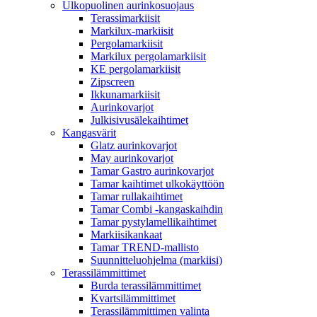
Ulkopuolinen aurinkosuojaus
Terassimarkiisit
Markilux-markiisit
Pergolamarkiisit
Markilux pergolamarkiisit
KE pergolamarkiisit
Zipscreen
Ikkunamarkiisit
Aurinkovarjot
Julkisivusälekaihtimet
Kangasvärit
Glatz aurinkovarjot
May aurinkovarjot
Tamar Gastro aurinkovarjot
Tamar kaihtimet ulkokäyttöön
Tamar rullakaihtimet
Tamar Combi -kangaskaihdin
Tamar pystylamellikaihtimet
Markiisikankaat
Tamar TREND-mallisto
Suunnitteluohjelma (markiisi)
Terassilämmittimet
Burda terassilämmittimet
Kvartsilämmittimet
Terassilämmittimen valinta