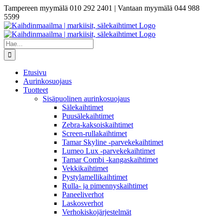
Skip
Tampereen myymälä 010 292 2401 | Vantaan myymälä 044 988
to
5599
content
Etsi
...
Etusivu
Aurinkosuojaus
Tuotteet
Sisäpuolinen aurinkosuojaus
Sälekaihtimet
Puusälekaihtimet
Zebra-kaksoiskaihtimet
Screen-rullakaihtimet
Tamar Skyline -parvekekaihtimet
Lumeo Lux -parvekekaihtimet
Tamar Combi -kangaskaihtimet
Vekkikaihtimet
Pystylamellikaihtimet
Rulla- ja pimennyskaihtimet
Paneeliverhot
Laskosverhot
Verhokiskojärjestelmät