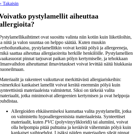
« Takaisin
Voivatko pystylamellit aiheuttaa
allergioita?
Pystylamellikaihtimet ovat suosittu valinta niin kotiin kuin liiketiloihin,
ja niitä ja valon suuntaa on helppo säätää. Kuten muukin
verhoiluratkaisu, pystylamellitkin voivat kerätä pölyä ja allergeeneja,
mikä saattaa aiheuttaa allergiaoireita herkille henkilöille. Pystylamellien
vaakasuorat pinnat tarjoavat paikan pölyn kertymiselle, ja tehokkaan
ilmanvaihdon aiheuttamat ilmavirtaukset voivat levittää näitä hiukkasia
huoneilmaan.
Materiaalit ja rakenteet vaikuttavat merkittävästi allergiariskeihin:
esimerkiksi kankaiset lamellit voivat kerätä enemmän pölyä kuin
synteettisistä materiaaleista valmistetut. Siksi on tärkeää valita
materiaalit, jotka minimoivat allergeenien kertymisen ja ovat helppoja
puhdistaa.
Allergioiden ehkäisemiseksi kannattaa valita pystylamellit, jotka
on valmistettu hypoallergeenisista materiaaleista. Synteettiset
materiaalit, kuten
PVC
(polyvinyylikloridi) tai alumiini, voivat
olla helpompia pitää puhtaina ja keräävät vähemmän pölyä kuin
kankaiset vaihtoehdot. Lisäksi näiden materiaalien sileät pinnat