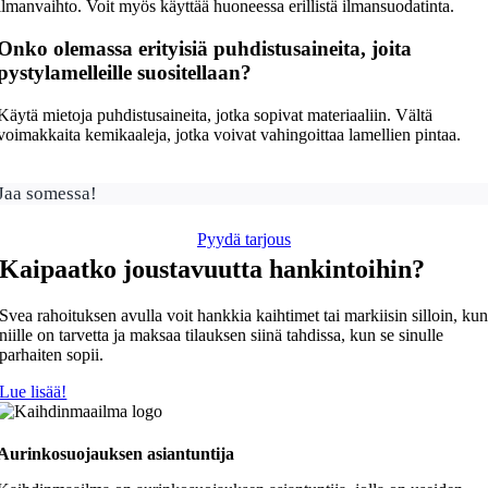
ilmanvaihto. Voit myös käyttää huoneessa erillistä ilmansuodatinta.
Onko olemassa erityisiä puhdistusaineita, joita
pystylamelleille suositellaan?
Käytä mietoja puhdistusaineita, jotka sopivat materiaaliin. Vältä
voimakkaita kemikaaleja, jotka voivat vahingoittaa lamellien pintaa.
Jaa somessa!
Pyydä tarjous
Kaipaatko joustavuutta hankintoihin?
Svea rahoituksen avulla voit hankkia kaihtimet tai markiisin silloin, ku
niille on tarvetta ja maksaa tilauksen siinä tahdissa, kun se sinulle
parhaiten sopii.
Lue lisää!
Aurinkosuojauksen asiantuntija