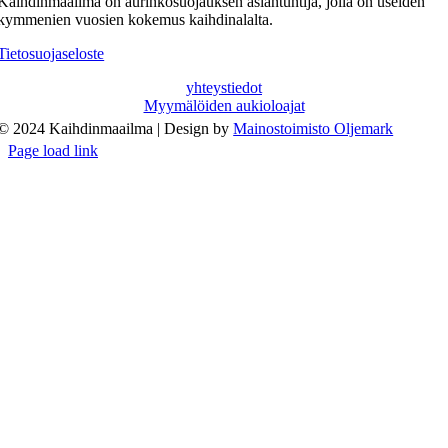
Kaihdinmaailma on aurinkosuojauksen asiantuntija, jolla on useiden
kymmenien vuosien kokemus kaihdinalalta.
Tietosuojaseloste
yhteystiedot
Myymälöiden aukioloajat
© 2024 Kaihdinmaailma | Design by
Mainostoimisto Oljemark
Page load link
Go
to
Top