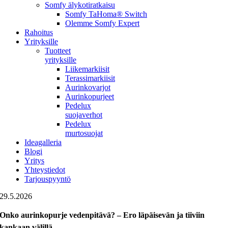
Somfy älykotiratkaisu
Somfy TaHoma® Switch
Olemme Somfy Expert
Rahoitus
Yrityksille
Tuotteet
yrityksille
Liikemarkiisit
Terassimarkiisit
Aurinkovarjot
Aurinkopurjeet
Pedelux
suojaverhot
Pedelux
murtosuojat
Ideagalleria
Blogi
Yritys
Yhteystiedot
Tarjouspyyntö
29.5.2026
Onko aurinkopurje vedenpitävä? – Ero läpäisevän ja tiiviin
kankaan välillä