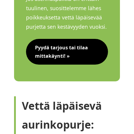
tuulinen, suosittelemme lähes
poikkeuksetta vettä läpäisevää
purjetta sen kestävyyden vuoksi.
Pyydä tarjous tai tilaa
mittakäynti! »
Vettä läpäisevä
aurinkopurje: