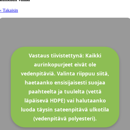
« Takaisin
Vastaus tiivistettynä: Kaikki
aurinkopurjeet eivät ole
vedenpitäviä. Valinta riippuu siitä,
haetaanko ensisijaisesti suojaa
paahteelta ja tuulelta (vettä
läpäisevä HDPE) vai halutaanko
luoda täysin sateenpitävä ulkotila
(vedenpitävä polyesteri).