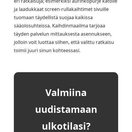
eri ratkaisuja; esimerkiksi aurinkopurje katolle
ja laadukkaat screen-rullakaihtimet sivuille
tuomaan täydellistä suojaa kaikissa
sääolosuhteissa. Kaihdinmaailma tarjoaa
täyden palvelun mittauksesta asennukseen,
jolloin voit luottaa siihen, että valittu ratkaisu
toimii juuri sinun kohteessasi.
Valmiina
uudistamaan
ulkotilasi?