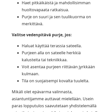
Haet pitkäikäistä ja mahdollisimman
huoltovapaata ratkaisua.
Purje on suuri ja sen tuulikuorma on
merkittävä.
Valitse vedenpitävä purje, jos:
Haluat käyttää terassia sateella.
Purjeen alla on sateelle herkkiä
kalusteita tai tekniikkaa.
Voit asentaa purjeen riittävän jyrkkään
kulmaan.
Tila on suojaisempi kovalta tuulelta.
Mikäli olet epävarma valinnasta,
asiantuntijamme auttavat mielellään. Usein
paras lopputulos saavutetaan yhdistelemällä