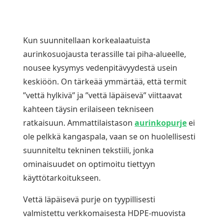
Kun suunnitellaan korkealaatuista
aurinkosuojausta terassille tai piha-alueelle,
nousee kysymys vedenpitävyydestä usein
keskiöön. On tärkeää ymmärtää, että termit
”vettä hylkivä” ja ”vettä läpäisevä” viittaavat
kahteen täysin erilaiseen tekniseen
ratkaisuun. Ammattilaistason
aurinkopurje
ei
ole pelkkä kangaspala, vaan se on huolellisesti
suunniteltu tekninen tekstiili, jonka
ominaisuudet on optimoitu tiettyyn
käyttötarkoitukseen.
Vettä läpäisevä purje on tyypillisesti
valmistettu verkkomaisesta HDPE-muovista