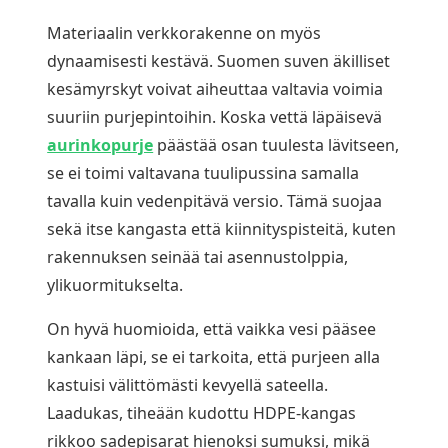
Materiaalin verkkorakenne on myös
dynaamisesti kestävä. Suomen suven äkilliset
kesämyrskyt voivat aiheuttaa valtavia voimia
suuriin purjepintoihin. Koska vettä läpäisevä
aurinkopurje
päästää osan tuulesta lävitseen,
se ei toimi valtavana tuulipussina samalla
tavalla kuin vedenpitävä versio. Tämä suojaa
sekä itse kangasta että kiinnityspisteitä, kuten
rakennuksen seinää tai asennustolppia,
ylikuormitukselta.
On hyvä huomioida, että vaikka vesi pääsee
kankaan läpi, se ei tarkoita, että purjeen alla
kastuisi välittömästi kevyellä sateella.
Laadukas, tiheään kudottu HDPE-kangas
rikkoo sadepisarat hienoksi sumuksi, mikä