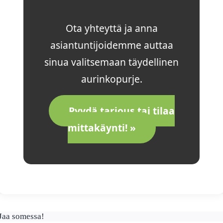
Ota yhteyttä ja anna
asiantuntijoidemme auttaa
sinua valitsemaan täydellinen
aurinkopurje.
Pyydä tarjous tai tilaa
mittakäynti! »
Jaa somessa!