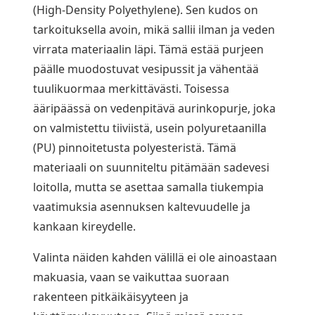
(High-Density Polyethylene). Sen kudos on
tarkoituksella avoin, mikä sallii ilman ja veden
virrata materiaalin läpi. Tämä estää purjeen
päälle muodostuvat vesipussit ja vähentää
tuulikuormaa merkittävästi. Toisessa
ääripäässä on vedenpitävä aurinkopurje, joka
on valmistettu tiiviistä, usein polyuretaanilla
(PU) pinnoitetusta polyesteristä. Tämä
materiaali on suunniteltu pitämään sadevesi
loitolla, mutta se asettaa samalla tiukempia
vaatimuksia asennuksen kaltevuudelle ja
kankaan kireydelle.
Valinta näiden kahden välillä ei ole ainoastaan
makuasia, vaan se vaikuttaa suoraan
rakenteen pitkäikäisyyteen ja