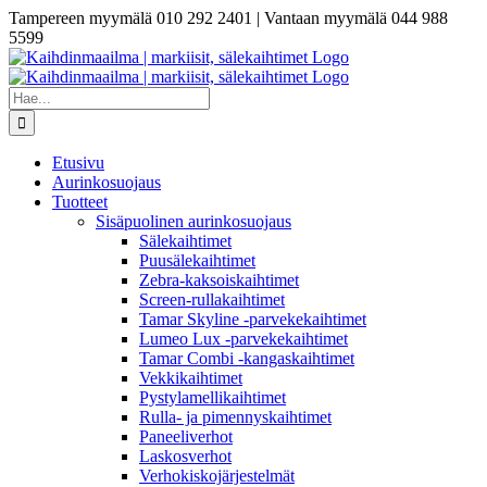
Skip
Tampereen myymälä 010 292 2401 | Vantaan myymälä 044 988
to
5599
content
Etsi
...
Etusivu
Aurinkosuojaus
Tuotteet
Sisäpuolinen aurinkosuojaus
Sälekaihtimet
Puusälekaihtimet
Zebra-kaksoiskaihtimet
Screen-rullakaihtimet
Tamar Skyline -parvekekaihtimet
Lumeo Lux -parvekekaihtimet
Tamar Combi -kangaskaihtimet
Vekkikaihtimet
Pystylamellikaihtimet
Rulla- ja pimennyskaihtimet
Paneeliverhot
Laskosverhot
Verhokiskojärjestelmät