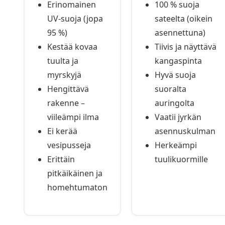
Erinomainen
100 % suoja
UV-suoja (jopa
sateelta (oikein
95 %)
asennettuna)
Kestää kovaa
Tiivis ja näyttävä
tuulta ja
kangaspinta
myrskyjä
Hyvä suoja
Hengittävä
suoralta
rakenne –
auringolta
viileämpi ilma
Vaatii jyrkän
Ei kerää
asennuskulman
vesipusseja
Herkeämpi
Erittäin
tuulikuormille
pitkäikäinen ja
homehtumaton