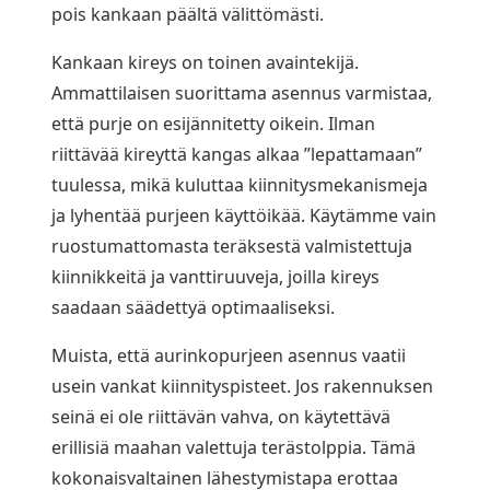
pois kankaan päältä välittömästi.
Kankaan kireys on toinen avaintekijä.
Ammattilaisen suorittama asennus varmistaa,
että purje on esijännitetty oikein. Ilman
riittävää kireyttä kangas alkaa ”lepattamaan”
tuulessa, mikä kuluttaa kiinnitysmekanismeja
ja lyhentää purjeen käyttöikää. Käytämme vain
ruostumattomasta teräksestä valmistettuja
kiinnikkeitä ja vanttiruuveja, joilla kireys
saadaan säädettyä optimaaliseksi.
Muista, että aurinkopurjeen asennus vaatii
usein vankat kiinnityspisteet. Jos rakennuksen
seinä ei ole riittävän vahva, on käytettävä
erillisiä maahan valettuja terästolppia. Tämä
kokonaisvaltainen lähestymistapa erottaa