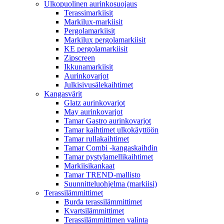
Ulkopuolinen aurinkosuojaus
Terassimarkiisit
Markilux-markiisit
Pergolamarkiisit
Markilux pergolamarkiisit
KE pergolamarkiisit
Zipscreen
Ikkunamarkiisit
Aurinkovarjot
Julkisivusälekaihtimet
Kangasvärit
Glatz aurinkovarjot
May aurinkovarjot
Tamar Gastro aurinkovarjot
Tamar kaihtimet ulkokäyttöön
Tamar rullakaihtimet
Tamar Combi -kangaskaihdin
Tamar pystylamellikaihtimet
Markiisikankaat
Tamar TREND-mallisto
Suunnitteluohjelma (markiisi)
Terassilämmittimet
Burda terassilämmittimet
Kvartsilämmittimet
Terassilämmittimen valinta