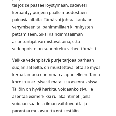
tai jos se pääsee löystymään, sadevesi
kerääntyy purjeen päälle muodostaen
painavia altaita. Tämä voi johtaa kankaan
venymiseen tai pahimmillaan kiinnitysten
pettämiseen. Siksi Kaihdinmaailman
asiantuntijat varmistavat aina, että
vedenpoisto on suunniteltu virheettömästi.
Vaikka vedenpitävä purje tarjoaa parhaan
suojan sateelta, on muistettava, että se myös
kerää lämpöä enemmän alapuolelleen. Tämä
korostuu erityisesti matalissa asennuksissa.
Tällöin on hyvä harkita, voidaanko sivuille
asentaa esimerkiksi rullakaihtimet, joilla
voidaan säädellä ilman vaihtuvuutta ja
parantaa mukavuutta entisestään.