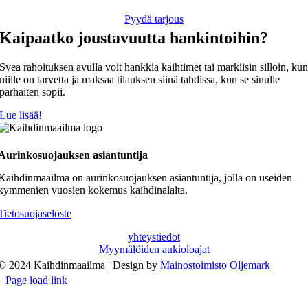
Pyydä tarjous
Kaipaatko joustavuutta hankintoihin?
Svea rahoituksen avulla voit hankkia kaihtimet tai markiisin silloin, ku
niille on tarvetta ja maksaa tilauksen siinä tahdissa, kun se sinulle
parhaiten sopii.
Lue lisää!
Aurinkosuojauksen asiantuntija
Kaihdinmaailma on aurinkosuojauksen asiantuntija, jolla on useiden
kymmenien vuosien kokemus kaihdinalalta.
Tietosuojaseloste
yhteystiedot
Myymälöiden aukioloajat
© 2024 Kaihdinmaailma | Design by
Mainostoimisto Oljemark
Page load link
Go