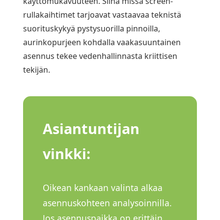
käyttömukavuuteen. Siinä missä screen-
rullakaihtimet tarjoavat vastaavaa teknistä
suorituskykyä pystysuorilla pinnoilla,
aurinkopurjeen kohdalla vaakasuuntainen
asennus tekee vedenhallinnasta kriittisen
tekijän.
Asiantuntijan
vinkki:
Oikean kankaan valinta alkaa
asennuskohteen analysoinnilla.
Jos asennuspaikka on erittäin