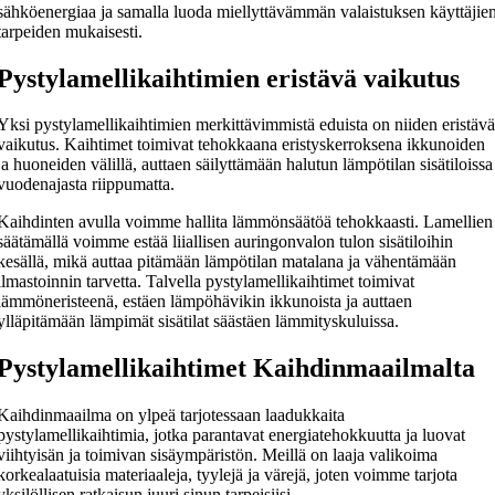
sähköenergiaa ja samalla luoda miellyttävämmän valaistuksen käyttäjie
tarpeiden mukaisesti.
Pystylamellikaihtimien eristävä vaikutus
Yksi pystylamellikaihtimien merkittävimmistä eduista on niiden eristäv
vaikutus. Kaihtimet toimivat tehokkaana eristyskerroksena ikkunoiden
ja huoneiden välillä, auttaen säilyttämään halutun lämpötilan sisätiloissa
vuodenajasta riippumatta.
Kaihdinten avulla voimme hallita lämmönsäätöä tehokkaasti. Lamellien
säätämällä voimme estää liiallisen auringonvalon tulon sisätiloihin
kesällä, mikä auttaa pitämään lämpötilan matalana ja vähentämään
ilmastoinnin tarvetta. Talvella pystylamellikaihtimet toimivat
lämmöneristeenä, estäen lämpöhävikin ikkunoista ja auttaen
ylläpitämään lämpimät sisätilat säästäen lämmityskuluissa.
Pystylamellikaihtimet Kaihdinmaailmalta
Kaihdinmaailma on ylpeä tarjotessaan laadukkaita
pystylamellikaihtimia, jotka parantavat energiatehokkuutta ja luovat
viihtyisän ja toimivan sisäympäristön. Meillä on laaja valikoima
korkealaatuisia materiaaleja, tyylejä ja värejä, joten voimme tarjota
yksilöllisen ratkaisun juuri sinun tarpeisiisi.