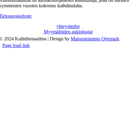
Kaihdinmaailma on aurinkosuojauksen asiantuntija, jolla on useiden
kymmenien vuosien kokemus kaihdinalalta.
Tietosuojaseloste
yhteystiedot
Myymälöiden aukioloajat
© 2024 Kaihdinmaailma | Design by
Mainostoimisto Oljemark
Page load link
Go
to
Top