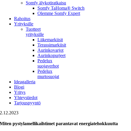
Somfy älykotiratkaisu
Somfy TaHoma® Switch
Olemme Somfy Expert
Rahoitus
Yrityksille
Tuotteet
yrityksille
Liikemarkiisit
Terassimarkiisit
Aurinkovarjot
Aurinkopurjeet
Pedelux
suojaverhot
Pedelux
murtosuojat
Ideagalleria
Blogi
Yritys
Yhteystiedot
Tarjouspyyntö
2.12.2023
Miten pystylamellikaihtimet parantavat energiatehokkuutta