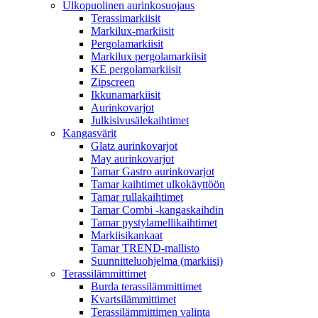
Ulkopuolinen aurinkosuojaus
Terassimarkiisit
Markilux-markiisit
Pergolamarkiisit
Markilux pergolamarkiisit
KE pergolamarkiisit
Zipscreen
Ikkunamarkiisit
Aurinkovarjot
Julkisivusälekaihtimet
Kangasvärit
Glatz aurinkovarjot
May aurinkovarjot
Tamar Gastro aurinkovarjot
Tamar kaihtimet ulkokäyttöön
Tamar rullakaihtimet
Tamar Combi -kangaskaihdin
Tamar pystylamellikaihtimet
Markiisikankaat
Tamar TREND-mallisto
Suunnitteluohjelma (markiisi)
Terassilämmittimet
Burda terassilämmittimet
Kvartsilämmittimet
Terassilämmittimen valinta