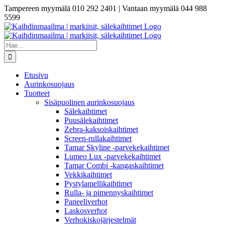
Skip
Tampereen myymälä 010 292 2401 | Vantaan myymälä 044 988
to
5599
content
Etsi
...
Etusivu
Aurinkosuojaus
Tuotteet
Sisäpuolinen aurinkosuojaus
Sälekaihtimet
Puusälekaihtimet
Zebra-kaksoiskaihtimet
Screen-rullakaihtimet
Tamar Skyline -parvekekaihtimet
Lumeo Lux -parvekekaihtimet
Tamar Combi -kangaskaihtimet
Vekkikaihtimet
Pystylamellikaihtimet
Rulla- ja pimennyskaihtimet
Paneeliverhot
Laskosverhot
Verhokiskojärjestelmät