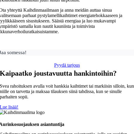
Ota yhteyttä Kaihdinmaailmaan ja anna meidän auttaa sinua
valitsemaan parhaat pystylamellikaihtimet energiatehokkaaseen ja
tyylikkääseen sisustukseen. Säästä energiaa ja luo mukavampi
ympäristö samalla kun nautit kauniista ja toimivista
ikkunaverhoiluratkaisuistamme.
Jaa somessa!
Pyydä tarjous
Kaipaatko joustavuutta hankintoihin?
Svea rahoituksen avulla voit hankkia kaihtimet tai markiisin silloin, ku
niille on tarvetta ja maksaa tilauksen siinä tahdissa, kun se sinulle
parhaiten sopii.
Lue lisää!
Aurinkosuojauksen asiantuntija