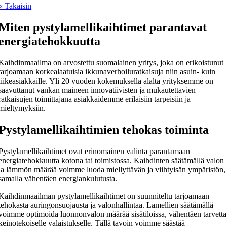
« Takaisin
Miten pystylamellikaihtimet parantavat
energiatehokkuutta
Kaihdinmaailma on arvostettu suomalainen yritys, joka on erikoistunut
tarjoamaan korkealaatuisia ikkunaverhoiluratkaisuja niin asuin- kuin
liikeasiakkaille. Yli 20 vuoden kokemuksella alalta yrityksemme on
saavuttanut vankan maineen innovatiivisten ja mukautettavien
ratkaisujen toimittajana asiakkaidemme erilaisiin tarpeisiin ja
mieltymyksiin.
Pystylamellikaihtimien tehokas toiminta
Pystylamellikaihtimet ovat erinomainen valinta parantamaan
energiatehokkuutta kotona tai toimistossa. Kaihdinten säätämällä valon
ja lämmön määrää voimme luoda miellyttävän ja viihtyisän ympäristön,
samalla vähentäen energiankulutusta.
Kaihdinmaailman pystylamellikaihtimet on suunniteltu tarjoamaan
tehokasta auringonsuojausta ja valonhallintaa. Lamellien säätämällä
voimme optimoida luonnonvalon määrää sisätiloissa, vähentäen tarvetta
keinotekoiselle valaistukselle. Tällä tavoin voimme säästää