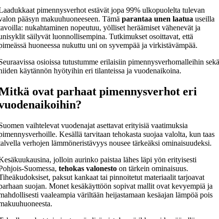
Laadukkaat pimennysverhot estävät jopa 99% ulkopuolelta tulevan
valon pääsyn makuuhuoneeseen. Tämä
parantaa unen laatua
useilla
tavoilla: nukahtaminen nopeutuu, yölliset heräämiset vähenevät ja
unisyklit säilyvät luonnollisempina. Tutkimukset osoittavat, että
pimeässä huoneessa nukuttu uni on syvempää ja virkistävämpää.
Seuraavissa osioissa tutustumme erilaisiin pimennysverhomalleihin sek
niiden käytännön hyötyihin eri tilanteissa ja vuodenaikoina.
Mitkä ovat parhaat pimennysverhot eri
vuodenaikoihin?
Suomen vaihtelevat vuodenajat asettavat erityisiä vaatimuksia
pimennysverhoille. Kesällä tarvitaan tehokasta suojaa valolta, kun taas
talvella verhojen lämmöneristävyys nousee tärkeäksi ominaisuudeksi.
Kesäkuukausina, jolloin aurinko paistaa lähes läpi yön erityisesti
Pohjois-Suomessa,
tehokas valonesto
on tärkein ominaisuus.
Tiheäkudoksiset, paksut kankaat tai pinnoitetut materiaalit tarjoavat
parhaan suojan. Monet kesäkäyttöön sopivat mallit ovat kevyempiä ja
mahdollisesti vaaleampia väriltään heijastamaan kesäajan lämpöä pois
makuuhuoneesta.