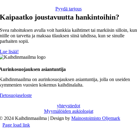
Pyydä tarjous
Kaipaatko joustavuutta hankintoihin?
Svea rahoituksen avulla voit hankkia kaihtimet tai markiisin silloin, ku
niille on tarvetta ja maksaa tilauksen siinä tahdissa, kun se sinulle
parhaiten sopii.
Lue lisää!
Aurinkosuojauksen asiantuntija
Kaihdinmaailma on aurinkosuojauksen asiantuntija, jolla on useiden
kymmenien vuosien kokemus kaihdinalalta.
Tietosuojaseloste
yhteystiedot
Myymälöiden aukioloajat
© 2024 Kaihdinmaailma | Design by
Mainostoimisto Oljemark
Page load link
Go