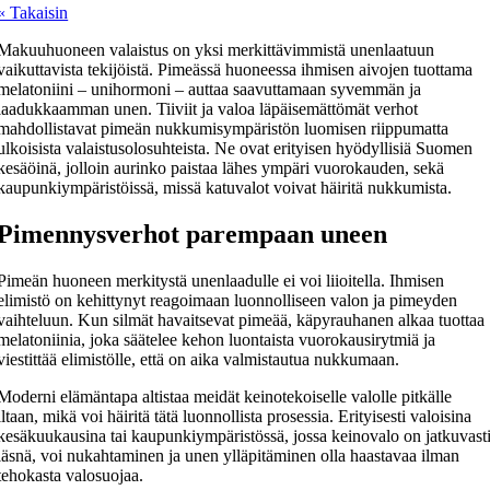
« Takaisin
Makuuhuoneen valaistus on yksi merkittävimmistä unenlaatuun
vaikuttavista tekijöistä. Pimeässä huoneessa ihmisen aivojen tuottama
melatoniini – unihormoni – auttaa saavuttamaan syvemmän ja
laadukkaamman unen. Tiiviit ja valoa läpäisemättömät verhot
mahdollistavat pimeän nukkumisympäristön luomisen riippumatta
ulkoisista valaistusolosuhteista. Ne ovat erityisen hyödyllisiä Suomen
kesäöinä, jolloin aurinko paistaa lähes ympäri vuorokauden, sekä
kaupunkiympäristöissä, missä katuvalot voivat häiritä nukkumista.
Pimennysverhot parempaan uneen
Pimeän huoneen merkitystä unenlaadulle ei voi liioitella. Ihmisen
elimistö on kehittynyt reagoimaan luonnolliseen valon ja pimeyden
vaihteluun. Kun silmät havaitsevat pimeää, käpyrauhanen alkaa tuottaa
melatoniinia, joka säätelee kehon luontaista vuorokausirytmiä ja
viestittää elimistölle, että on aika valmistautua nukkumaan.
Moderni elämäntapa altistaa meidät keinotekoiselle valolle pitkälle
iltaan, mikä voi häiritä tätä luonnollista prosessia. Erityisesti valoisina
kesäkuukausina tai kaupunkiympäristössä, jossa keinovalo on jatkuvast
läsnä, voi nukahtaminen ja unen ylläpitäminen olla haastavaa ilman
tehokasta valosuojaa.