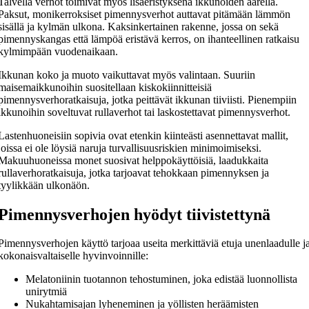
Talvella verhot toimivat myös lisäeristyksenä ikkunoiden äärellä.
Paksut, monikerroksiset pimennysverhot auttavat pitämään lämmön
sisällä ja kylmän ulkona. Kaksinkertainen rakenne, jossa on sekä
pimennyskangas että lämpöä eristävä kerros, on ihanteellinen ratkaisu
kylmimpään vuodenaikaan.
Ikkunan koko ja muoto vaikuttavat myös valintaan. Suuriin
maisemaikkunoihin suositellaan kiskokiinnitteisiä
pimennysverhoratkaisuja, jotka peittävät ikkunan tiiviisti. Pienempiin
ikkunoihin soveltuvat rullaverhot tai laskostettavat pimennysverhot.
Lastenhuoneisiin sopivia ovat etenkin kiinteästi asennettavat mallit,
joissa ei ole löysiä naruja turvallisuusriskien minimoimiseksi.
Makuuhuoneissa monet suosivat helppokäyttöisiä, laadukkaita
rullaverhoratkaisuja, jotka tarjoavat tehokkaan pimennyksen ja
tyylikkään ulkonäön.
Pimennysverhojen hyödyt tiivistettynä
Pimennysverhojen käyttö tarjoaa useita merkittäviä etuja unenlaadulle j
kokonaisvaltaiselle hyvinvoinnille:
Melatoniinin tuotannon tehostuminen, joka edistää luonnollista
unirytmiä
Nukahtamisajan lyheneminen ja yöllisten heräämisten