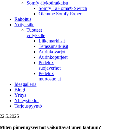
Somfy älykotiratkaisu
Somfy TaHoma® Switch
Olemme Somfy Expert
Rahoitus
Yrityksille
Tuotteet
yrityksille
Liikemarkiisit
Terassimarkiisit
Aurinkovarjot
Aurinkopurjeet
Pedelux
suojaverhot
Pedelux
murtosuojat
Ideagalleria
Blogi
Yritys
Yhteystiedot
Tarjouspyyntö
22.5.2025
Miten pimennysverhot vaikuttavat unen laatuun?