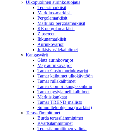
Ulkopuolinen aurinkosuojaus
Terassimarkiisit
Markilux-markiisit
Pergolamarkiisit
Markilux pergolamarkiisit
KE pergolamarkiisit
Zipscreen
Ikkunamarkiisit
Aurinkovarjot
Julkisivusälekaihtimet
Kangasvärit
Glatz aurinkovarjot
May aurinkovarjot
Tamar Gastro aurinkovarjot
Tamar kaihtimet ulkokäyttöön
Tamar rullakaihtimet
Tamar Combi -kangaskaihdin
Tamar pystylamellikaihtimet
Markiisikankaat
Tamar TREND-mallisto
Suunnitteluohjelma (markiisi)
Terassilämmittimet
Burda terassilämmittimet
Kvartsilämmittimet
Terassilämmittimen valinta