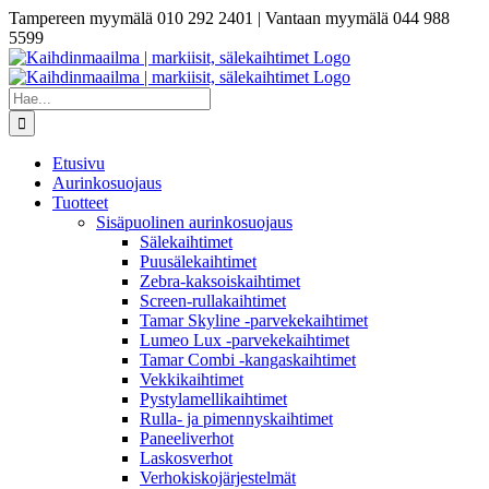
Skip
Tampereen myymälä 010 292 2401 | Vantaan myymälä 044 988
to
5599
content
Etsi
...
Etusivu
Aurinkosuojaus
Tuotteet
Sisäpuolinen aurinkosuojaus
Sälekaihtimet
Puusälekaihtimet
Zebra-kaksoiskaihtimet
Screen-rullakaihtimet
Tamar Skyline -parvekekaihtimet
Lumeo Lux -parvekekaihtimet
Tamar Combi -kangaskaihtimet
Vekkikaihtimet
Pystylamellikaihtimet
Rulla- ja pimennyskaihtimet
Paneeliverhot
Laskosverhot
Verhokiskojärjestelmät