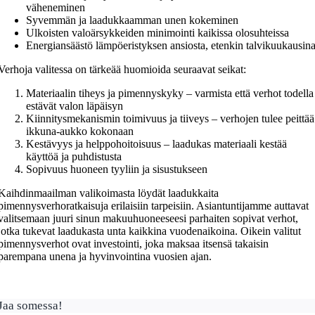
väheneminen
Syvemmän ja laadukkaamman unen kokeminen
Ulkoisten valoärsykkeiden minimointi kaikissa olosuhteissa
Energiansäästö lämpöeristyksen ansiosta, etenkin talvikuukausin
Verhoja valitessa on tärkeää huomioida seuraavat seikat:
Materiaalin tiheys ja pimennyskyky – varmista että verhot todella
estävät valon läpäisyn
Kiinnitysmekanismin toimivuus ja tiiveys – verhojen tulee peittää
ikkuna-aukko kokonaan
Kestävyys ja helppohoitoisuus – laadukas materiaali kestää
käyttöä ja puhdistusta
Sopivuus huoneen tyyliin ja sisustukseen
Kaihdinmaailman valikoimasta löydät laadukkaita
pimennysverhoratkaisuja erilaisiin tarpeisiin. Asiantuntijamme auttavat
valitsemaan juuri sinun makuuhuoneeseesi parhaiten sopivat verhot,
jotka tukevat laadukasta unta kaikkina vuodenaikoina. Oikein valitut
pimennysverhot ovat investointi, joka maksaa itsensä takaisin
parempana unena ja hyvinvointina vuosien ajan.
Jaa somessa!