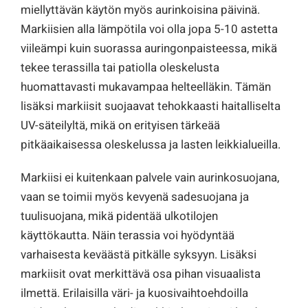
miellyttävän käytön myös aurinkoisina päivinä.
Markiisien alla lämpötila voi olla jopa 5-10 astetta
viileämpi kuin suorassa auringonpaisteessa, mikä
tekee terassilla tai patiolla oleskelusta
huomattavasti mukavampaa helteelläkin. Tämän
lisäksi markiisit suojaavat tehokkaasti haitalliselta
UV-säteilyltä, mikä on erityisen tärkeää
pitkäaikaisessa oleskelussa ja lasten leikkialueilla.
Markiisi ei kuitenkaan palvele vain aurinkosuojana,
vaan se toimii myös kevyenä sadesuojana ja
tuulisuojana, mikä pidentää ulkotilojen
käyttökautta. Näin terassia voi hyödyntää
varhaisesta keväästä pitkälle syksyyn. Lisäksi
markiisit ovat merkittävä osa pihan visuaalista
ilmettä. Erilaisilla väri- ja kuosivaihtoehdoilla