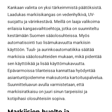
Kankaan valinta on yksi tärkeimmistä päätöksistä.
Laadukas markiisikangas on vedenhylkivä, UV-
suojattu ja värinkestävä. Meillä on laaja valikoima
erilaisia kangasvaihtoehtoja, jotka on suunniteltu
kestämään Suomen sääolosuhteissa. Myös
automatisointi tuo lisämukavuutta markiisin
käyttöön. Tuuli- ja aurinkoautomatiikka säätää
markiisia sääolosuhteiden mukaan, mikä pidentää
sen käyttöikää ja lisää käyttömukavuutta.
Epävarmoissa tilanteissa kannattaa hyödyntää
asiantuntijoidemme maksutonta kartoituspalvelua.
Suunnitteluavun avulla varmistetaan, että
markiisiratkaisu on juuri sinun tarpeisiisi ja
kotipihasi olosuhteisiin sopiva.
Markiisien huolto ja