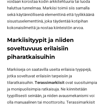
voidaan korostaa kodin arkkitehtuuria tai luoda
haluttua tunnelmaa. Markiisi toimii siis samalla
sekä käytännöllisenä elementtinä että tyylikkäänä
sisustuselementtinä, joka täydentää kotipihan
kokonaisilmettä ja nostaa kiinteistön arvoa.
Markiisityypit ja niiden
soveltuvuus erilaisiin
piharatkaisuihin
Markiiseja on saatavilla useita erilaisia tyyppejä,
jotka soveltuvat erilaisiin tarpeisiin ja
tilaratkaisuihin.
Terassimarkiisit
ovat suosituimpia
ja monipuolisimpia ratkaisuja. Ne kiinnitetään
tyypillisesti seinään, ja niiden avausmekanismi voi
olla manuaalinen tai moottoroitu. Terassimarkiisit