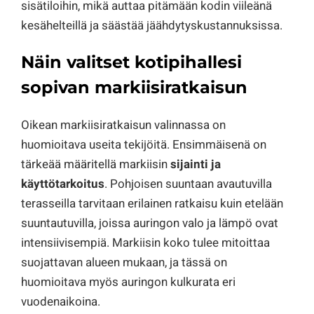
sisätiloihin, mikä auttaa pitämään kodin viileänä
kesähelteillä ja säästää jäähdytyskustannuksissa.
Näin valitset kotipihallesi
sopivan markiisiratkaisun
Oikean markiisiratkaisun valinnassa on
huomioitava useita tekijöitä. Ensimmäisenä on
tärkeää määritellä markiisin
sijainti ja
käyttötarkoitus
. Pohjoisen suuntaan avautuvilla
terasseilla tarvitaan erilainen ratkaisu kuin etelään
suuntautuvilla, joissa auringon valo ja lämpö ovat
intensiivisempiä. Markiisin koko tulee mitoittaa
suojattavan alueen mukaan, ja tässä on
huomioitava myös auringon kulkurata eri
vuodenaikoina.