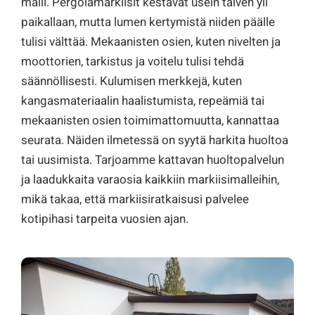
malli. Pergolamarkiisit kestävät usein talven yli
paikallaan, mutta lumen kertymistä niiden päälle
tulisi välttää. Mekaanisten osien, kuten nivelten ja
moottorien, tarkistus ja voitelu tulisi tehdä
säännöllisesti. Kulumisen merkkejä, kuten
kangasmateriaalin haalistumista, repeämiä tai
mekaanisten osien toimimattomuutta, kannattaa
seurata. Näiden ilmetessä on syytä harkita huoltoa
tai uusimista. Tarjoamme kattavan huoltopalvelun
ja laadukkaita varaosia kaikkiin markiisimalleihin,
mikä takaa, että markiisiratkaisusi palvelee
kotipihasi tarpeita vuosien ajan.