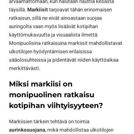
arvaamattomaan, kun halutaan nauttia kesästä
täysillä.
Markiisit
tarjoavat tähän erinomaisen
ratkaisun, sillä ne eivät ainoastaan suojaa
auringolta vaan myös lisäävät kotipihan
käyttömukavuutta ja visuaalista ilmettä.
Monipuolisina ratkaisuina markiisit mahdollistavat
ulkotilojen hyödyntämisen erilaisissa
sääolosuhteissa ja pidentävät niiden käyttöaikaa
merkittävästi.
Miksi markiisi on
monipuolinen ratkaisu
kotipihan viihtyisyyteen?
Markiisien tärkein tehtävä on toimia
aurinkosuojana
, mikä mahdollistaa ulkotilojen