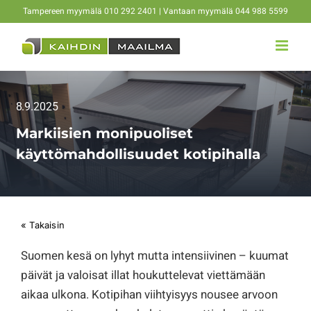
Skip
Tampereen myymälä 010 292 2401 | Vantaan myymälä 044 988 5599
to
content
8.9.2025
Markiisien monipuoliset
käyttömahdollisuudet kotipihalla
« Takaisin
Suomen kesä on lyhyt mutta intensiivinen – kuumat
päivät ja valoisat illat houkuttelevat viettämään
aikaa ulkona. Kotipihan viihtyisyys nousee arvoon