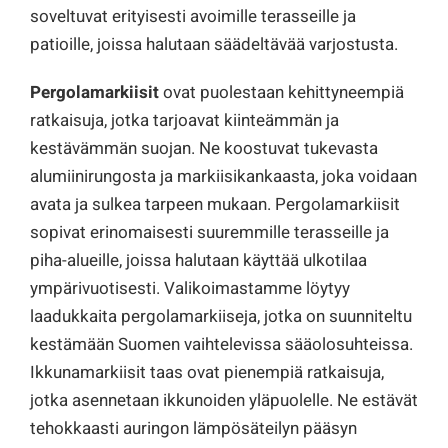
soveltuvat erityisesti avoimille terasseille ja
patioille, joissa halutaan säädeltävää varjostusta.
Pergolamarkiisit
ovat puolestaan kehittyneempiä
ratkaisuja, jotka tarjoavat kiinteämmän ja
kestävämmän suojan. Ne koostuvat tukevasta
alumiinirungosta ja markiisikankaasta, joka voidaan
avata ja sulkea tarpeen mukaan. Pergolamarkiisit
sopivat erinomaisesti suuremmille terasseille ja
piha-alueille, joissa halutaan käyttää ulkotilaa
ympärivuotisesti. Valikoimastamme löytyy
laadukkaita pergolamarkiiseja, jotka on suunniteltu
kestämään Suomen vaihtelevissa sääolosuhteissa.
Ikkunamarkiisit taas ovat pienempiä ratkaisuja,
jotka asennetaan ikkunoiden yläpuolelle. Ne estävät
tehokkaasti auringon lämpösäteilyn pääsyn