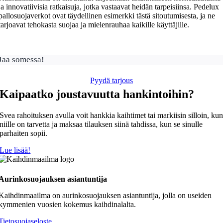
ja innovatiivisia ratkaisuja, jotka vastaavat heidän tarpeisiinsa. Pedelux
pallosuojaverkot ovat täydellinen esimerkki tästä sitoutumisesta, ja ne
tarjoavat tehokasta suojaa ja mielenrauhaa kaikille käyttäjille.
Jaa somessa!
Pyydä tarjous
Kaipaatko joustavuutta hankintoihin?
Svea rahoituksen avulla voit hankkia kaihtimet tai markiisin silloin, ku
niille on tarvetta ja maksaa tilauksen siinä tahdissa, kun se sinulle
parhaiten sopii.
Lue lisää!
Aurinkosuojauksen asiantuntija
Kaihdinmaailma on aurinkosuojauksen asiantuntija, jolla on useiden
kymmenien vuosien kokemus kaihdinalalta.
Tietosuojaseloste