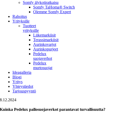
Somfy älykotiratkaisu
Somfy TaHoma® Switch
Olemme Somfy Expert
Rahoitus
Yrityksille
Tuotteet
yrityksille
Liikemarkiisit
Terassimarkiisit
Aurinkovarjot
Aurinkopurjeet
Pedelux
suojaverhot
Pedelux
murtosuojat
Ideagalleria
Blogi
Yritys
Yhteystiedot
Tarjouspyyntö
8.12.2024
Kuinka Pedelux pallosuojaverkot parantavat turvallisuutta?