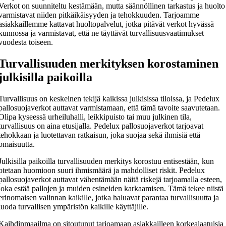
Verkot on suunniteltu kestämään, mutta säännöllinen tarkastus ja huolto
varmistavat niiden pitkäikäisyyden ja tehokkuuden. Tarjoamme
asiakkaillemme kattavat huoltopalvelut, jotka pitävät verkot hyvässä
kunnossa ja varmistavat, että ne täyttävät turvallisuusvaatimukset
vuodesta toiseen.
Turvallisuuden merkityksen korostaminen
julkisilla paikoilla
Turvallisuus on keskeinen tekijä kaikissa julkisissa tiloissa, ja Pedelux
pallosuojaverkot auttavat varmistamaan, että tämä tavoite saavutetaan.
Olipa kyseessä urheiluhalli, leikkipuisto tai muu julkinen tila,
turvallisuus on aina etusijalla. Pedelux pallosuojaverkot tarjoavat
tehokkaan ja luotettavan ratkaisun, joka suojaa sekä ihmisiä että
omaisuutta.
Julkisilla paikoilla turvallisuuden merkitys korostuu entisestään, kun
otetaan huomioon suuri ihmismäärä ja mahdolliset riskit. Pedelux
pallosuojaverkot auttavat vähentämään näitä riskejä tarjoamalla esteen,
joka estää pallojen ja muiden esineiden karkaamisen. Tämä tekee niistä
erinomaisen valinnan kaikille, jotka haluavat parantaa turvallisuutta ja
luoda turvallisen ympäristön kaikille käyttäjille.
Kaihdinmaailma on sitoutunut tarjoamaan asiakkailleen korkealaatuisia