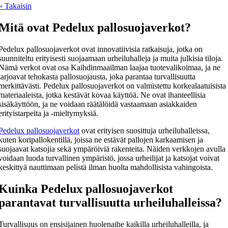
« Takaisin
Mitä ovat Pedelux pallosuojaverkot?
Pedelux pallosuojaverkot ovat innovatiivisia ratkaisuja, jotka on
suunniteltu erityisesti suojaamaan urheiluhalleja ja muita julkisia tiloja.
Nämä verkot ovat osa Kaihdinmaailman laajaa tuotevalikoimaa, ja ne
tarjoavat tehokasta pallosuojausta, joka parantaa turvallisuutta
merkittävästi. Pedelux pallosuojaverkot on valmistettu korkealaatuisista
materiaaleista, jotka kestävät kovaa käyttöä. Ne ovat ihanteellisia
sisäkäyttöön, ja ne voidaan räätälöidä vastaamaan asiakkaiden
erityistarpeita ja -mieltymyksiä.
Pedelux pallosuojaverkot
ovat erityisen suosittuja urheiluhalleissa,
kuten koripallokentillä, joissa ne estävät pallojen karkaamisen ja
suojaavat katsojia sekä ympäröiviä rakenteita. Näiden verkkojen avulla
voidaan luoda turvallinen ympäristö, jossa urheilijat ja katsojat voivat
keskittyä nauttimaan pelistä ilman huolta mahdollisista vahingoista.
Kuinka Pedelux pallosuojaverkot
parantavat turvallisuutta urheiluhalleissa?
Turvallisuus on ensisijainen huolenaihe kaikilla urheiluhalleilla, ja