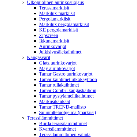
Ulkopuolinen aurinkosuojaus
Terassimarkiisit
Markilux-markiisit
Pergolamarkiisit
Markilux pergolamarkiisit
KE pergolamarkiisit
Zipscreen
Ikkunamarkiisit
Aurinkovarjot
Julkisivusälekaihtimet
Kangasvärit
Glatz aurinkovarjot
May aurinkovarjot
Tamar Gastro aurinkovarjot
Tamar kaihtimet ulkokäyttöön
Tamar rullakaihtimet
Tamar Combi -kangaskaihdin
Tamar pystylamellikaihtimet
Markiisikankaat
Tamar TREND-mallisto
Suunnitteluohjelma (markiisi)
Terassilämmittimet
Burda terassilämmittimet
Kvartsilämmittimet
Terassilämmittimen valinta