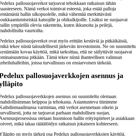
Pedelux pallosuojaverkot tarjoavat tehokkaan ratkaisun tähän
haasteeseen. Nämä verkot toimivat esteenä, joka estää palloja
lentämästä hallin ulkopuolelle, mikä vähentää merkittävästi
loukkaantumisriskiä katsojille ja ohikulkijoille. Lisäksi ne suojaavat
hallin ympärillä olevia rakenteita, kuten ikkunoita ja peilejä,
mahdollisilta vaurioilta.
Pedelux pallosuojaverkot ovat myös erittäin kestäviä ja pitkäikäisiä,
mikä tekee niistä taloudellisesti järkevän investoinnin. Ne on suunnitelt
kestämään kovaa käyttöä, mikä tarkoittaa, että ne säilyttävät suojaavat
ominaisuutensa pitkään. Tämä tekee niistä ihanteellisen valinnan
urheiluhalleihin, joissa turvallisuus on ensiarvoisen tärkeää.
Pedelux pallosuojaverkkojen asennus ja
ylläpito
Pedelux pallosuojaverkkojen asennus on suunniteltu olemaan
mahdollisimman helppoa ja tehokasta. Asiantunteva tiimimme
Kaihdinmaailmassa varmistaa, että verkot asennetaan oikein ja
turvallisesti, jotta ne tarjoavat parhaan mahdollisen suojan.
Asennusprosessissa otetaan huomioon hallin erityispiirteet ja asiakkaan
toiveet, mikä takaa räätälöidyn ratkaisun jokaiseen kohteeseen.
Ylläpito on myös tärkeä osa Pedelux pallosuojaverkkojen käyttöä.