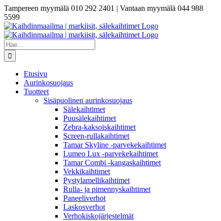
Skip
Tampereen myymälä 010 292 2401 | Vantaan myymälä 044 988
to
5599
content
Etsi
...
Etusivu
Aurinkosuojaus
Tuotteet
Sisäpuolinen aurinkosuojaus
Sälekaihtimet
Puusälekaihtimet
Zebra-kaksoiskaihtimet
Screen-rullakaihtimet
Tamar Skyline -parvekekaihtimet
Lumeo Lux -parvekekaihtimet
Tamar Combi -kangaskaihtimet
Vekkikaihtimet
Pystylamellikaihtimet
Rulla- ja pimennyskaihtimet
Paneeliverhot
Laskosverhot
Verhokiskojärjestelmät