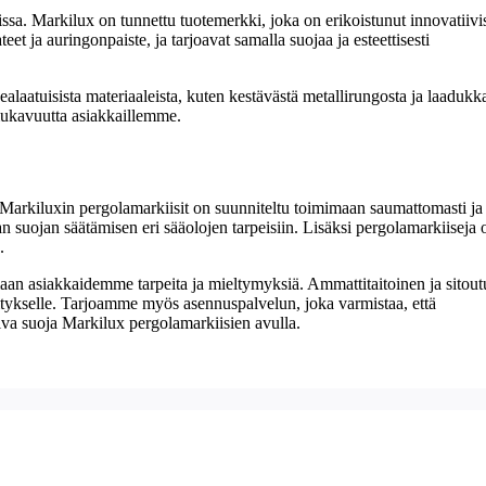
sa. Markilux on tunnettu tuotemerkki, joka on erikoistunut innovatiivi
t ja auringonpaiste, ja tarjoavat samalla suojaa ja esteettisesti
laatuisista materiaaleista, kuten kestävästä metallirungosta ja laadukka
 mukavuutta asiakkaillemme.
. Markiluxin pergolamarkiisit on suunniteltu toimimaan saumattomasti ja
n suojan säätämisen eri sääolojen tarpeisiin. Lisäksi pergolamarkiiseja 
.
aan asiakkaidemme tarpeita ja mieltymyksiä. Ammattitaitoinen ja sitout
yritykselle. Tarjoamme myös asennuspalvelun, joka varmistaa, että
iva suoja Markilux pergolamarkiisien avulla.