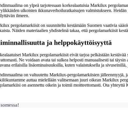
hdinmaailma on ylpeä tarjotessaan korkealaatuisia Markilux pergolamarki
yylikkäiden ulkoisten ikkunaverhoiluratkaisujen valmistukseen. Heidän pe
llyttävän ilmeen.
ilux pergolamarkiisit on suunniteltu kestämään Suomen vaativia sääoloja 
aista. Näiden materiaalien yhdistelmä takaa, että pergolamarkiisit kest
iminnallisuutta ja helppokäyttöisyyttä
kealaatuiset Markilux pergolamarkiisit eivät tarjoa pelkästään kestävää
attomasti. Ne voidaan avata tai sulkea helposti manuaalisesti tai täysin
avana erilaisilla lisäominaisuuksilla, kuten valaistuksella ja sivuseinil
hdinmaailma on valtuutettu Markilux-pergolamarkiisien jälleenmyyjä, ja
ilökuntamme auttaa mielellään valitsemaan juuri oikean Markilux pergola
golamarkiisi on asennettu oikein ja toimii moitteettomasti. Ota yhteytt
 somessa!