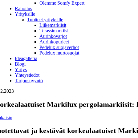
Olemme Somfy Expert
Rahoitus
Yrityksille
Tuotteet yrityksille
Liikemarkiisit
Terassimarkiisit
Aurinkovarjot
Aurinkopurjeet
Pedelux suojaverhot
Pedelux murtosuojat
Ideagalleria
Blogi
Yritys
Yhteystiedot
Tarjouspyyntö
12.2023
orkealaatuiset Markilux pergolamarkiisit: 
akaisin
otettavat ja kestävät korkealaatuiset Mark