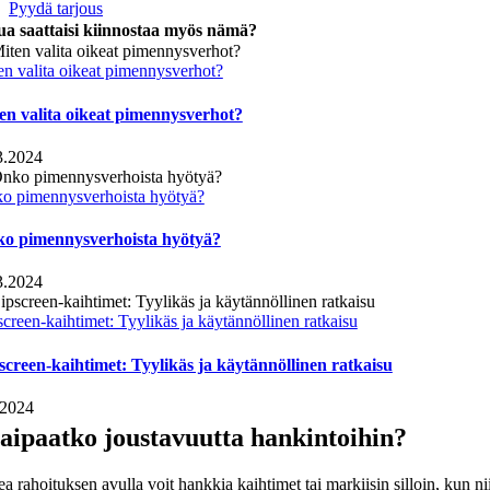
Pyydä tarjous
ua saattaisi kiinnostaa myös nämä?
en valita oikeat pimennysverhot?
en valita oikeat pimennysverhot?
3.2024
o pimennysverhoista hyötyä?
o pimennysverhoista hyötyä?
3.2024
creen-kaihtimet: Tyylikäs ja käytännöllinen ratkaisu
screen-kaihtimet: Tyylikäs ja käytännöllinen ratkaisu
.2024
aipaatko joustavuutta hankintoihin?
a rahoituksen avulla voit hankkia kaihtimet tai markiisin silloin, kun nii