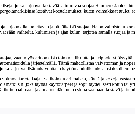
iseja, jotka tarjoavat kestävää ja toimivaa suojaa Suomen sääolosuhteis
rgolamarkiisinsa kestävät koettelemukset, kuten voimakkaat tuulet, satee
tarjoamalla luotettavaa ja pitkäikäistä suojaa. Ne on valmistettu korkea
ävät sään vaihtelut, kulumisen ja ajan kulun, tarjoten samalla suojaa ja
 suojaa, vaan myös erinomaista toiminnallisuutta ja helppokäyttöisyyttä
 automatisoidulla järjestelmällä. Tämä mahdollistaa vaivattoman ja nopea
lä, jotka tarjoavat lisämukavuutta ja käyttömahdollisuuksia asiakkaillemme
 voimme tarjota laajan valikoiman eri malleja, värejä ja kokoja vastaam
markiisin, joka täyttää käyttötarpeet ja sopii täydellisesti kotiin tai 
ä Kaihdinmaailmaan ja anna meidän auttaa sinua saamaan kestävä ja toim