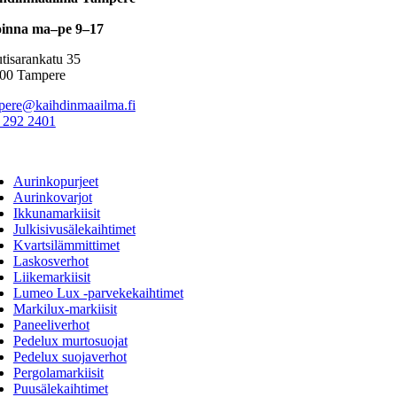
inna ma–pe 9–17
tisarankatu 35
00 Tampere
pere@kaihdinmaailma.fi
 292 2401
ggle
vigation
Aurinkopurjeet
Aurinkovarjot
Ikkunamarkiisit
Julkisivusälekaihtimet
Kvartsilämmittimet
Laskosverhot
Liikemarkiisit
Lumeo Lux -parvekekaihtimet
Markilux-markiisit
Paneeliverhot
Pedelux murtosuojat
Pedelux suojaverhot
Pergolamarkiisit
Puusälekaihtimet