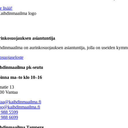
e lisää!
inkosuojauksen asiantuntija
hdinmaailma on aurinkosuojauksen asiantuntija, jolla on useiden kymm
osuojaseloste
hdinmaailma pk-seutu
inna ma–to klo 10–16
atie 13
00 Vantaa
taa@kaihdinmaailma.fi
oo@kaihdinmaailma.fi
 988 5599
 988 6699
hdinmaailma Tampere