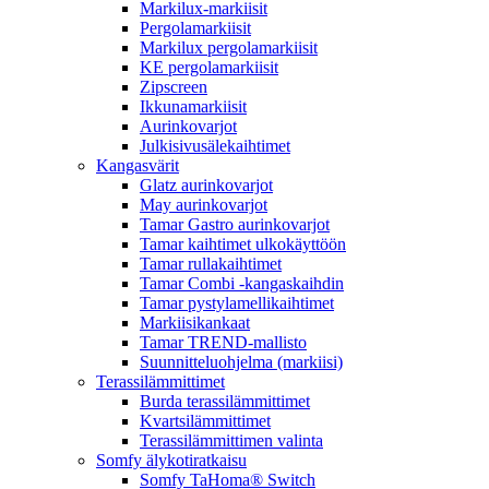
Markilux-markiisit
Pergolamarkiisit
Markilux pergolamarkiisit
KE pergolamarkiisit
Zipscreen
Ikkunamarkiisit
Aurinkovarjot
Julkisivusälekaihtimet
Kangasvärit
Glatz aurinkovarjot
May aurinkovarjot
Tamar Gastro aurinkovarjot
Tamar kaihtimet ulkokäyttöön
Tamar rullakaihtimet
Tamar Combi -kangaskaihdin
Tamar pystylamellikaihtimet
Markiisikankaat
Tamar TREND-mallisto
Suunnitteluohjelma (markiisi)
Terassilämmittimet
Burda terassilämmittimet
Kvartsilämmittimet
Terassilämmittimen valinta
Somfy älykotiratkaisu
Somfy TaHoma® Switch