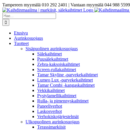
Skip
Tampereen myymälä 010 292 2401 | Vantaan myymälä 044 988 5599
to
content
Etsi
...
Etusivu
Aurinkosuojaus
Tuotteet
Sisäpuolinen aurinkosuojaus
Sälekaihtimet
Puusälekaihtimet
Zebra-kaksoiskaihtimet
Screen-rullakaihtimet
Tamar Skyline -parvekekaihtimet
Lumeo Lux -parvekekaihtimet
Tamar Combi -kangaskaihtimet
Vekkikaihtimet
Pystylamellikaihtimet
Rulla- ja pimennyskaihtimet
Paneeliverhot
Laskosverhot
Verhokiskojärjestelmät
Ulkopuolinen aurinkosuojaus
Terassimarkiisit