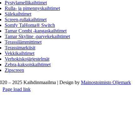
Pystylamellikaihtimet
Rulla- ja pimennyskaihtimet
Sälekaihtimet
Screen-rullakaihtimet
Somfy TaHoma® Switch
Tamar Combi -kangaskaihtimet
Tamar Skyline -parvekekaihtimet
Terassilämmittimet
Terassimarkiisit
Vekkikaihtimet
Verhokiskojärjestelmät
Zebra-kaksoiskaihtimet
Zipscreen
020 – 2025 Kaihdinmaailma | Design by
Mainostoimisto Oljemark
Page load link
Go
to
Top