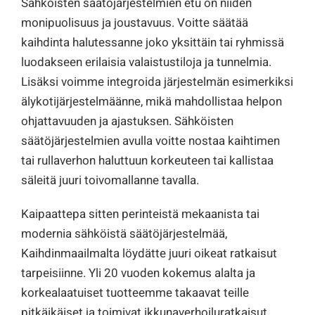
Sähköisten säätöjärjestelmien etu on niiden
monipuolisuus ja joustavuus. Voitte säätää
kaihdinta halutessanne joko yksittäin tai ryhmissä
luodakseen erilaisia valaistustiloja ja tunnelmia.
Lisäksi voimme integroida järjestelmän esimerkiksi
älykotijärjestelmäänne, mikä mahdollistaa helpon
ohjattavuuden ja ajastuksen. Sähköisten
säätöjärjestelmien avulla voitte nostaa kaihtimen
tai rullaverhon haluttuun korkeuteen tai kallistaa
säleitä juuri toivomallanne tavalla.
Kaipaattepa sitten perinteistä mekaanista tai
modernia sähköistä säätöjärjestelmää,
Kaihdinmaailmalta löydätte juuri oikeat ratkaisut
tarpeisiinne. Yli 20 vuoden kokemus alalta ja
korkealaatuiset tuotteemme takaavat teille
pitkäikäiset ja toimivat ikkunaverhoiluratkaisut.