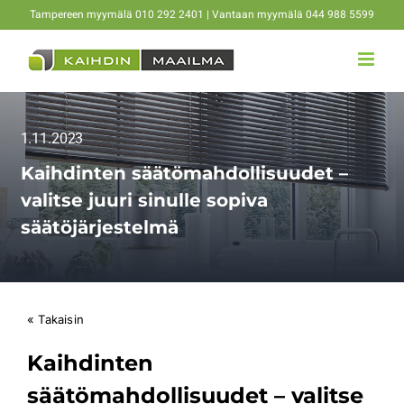
Skip
Tampereen myymälä 010 292 2401 | Vantaan myymälä 044 988 5599
to
content
1.11.2023
Kaihdinten säätömahdollisuudet –
valitse juuri sinulle sopiva
säätöjärjestelmä
« Takaisin
Kaihdinten
säätömahdollisuudet – valitse