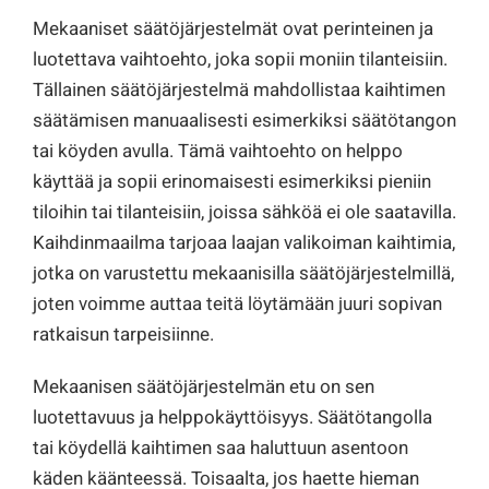
Mekaaniset säätöjärjestelmät ovat perinteinen ja
luotettava vaihtoehto, joka sopii moniin tilanteisiin.
Tällainen säätöjärjestelmä mahdollistaa kaihtimen
säätämisen manuaalisesti esimerkiksi säätötangon
tai köyden avulla. Tämä vaihtoehto on helppo
käyttää ja sopii erinomaisesti esimerkiksi pieniin
tiloihin tai tilanteisiin, joissa sähköä ei ole saatavilla.
Kaihdinmaailma tarjoaa laajan valikoiman kaihtimia,
jotka on varustettu mekaanisilla säätöjärjestelmillä,
joten voimme auttaa teitä löytämään juuri sopivan
ratkaisun tarpeisiinne.
Mekaanisen säätöjärjestelmän etu on sen
luotettavuus ja helppokäyttöisyys. Säätötangolla
tai köydellä kaihtimen saa haluttuun asentoon
käden käänteessä. Toisaalta, jos haette hieman