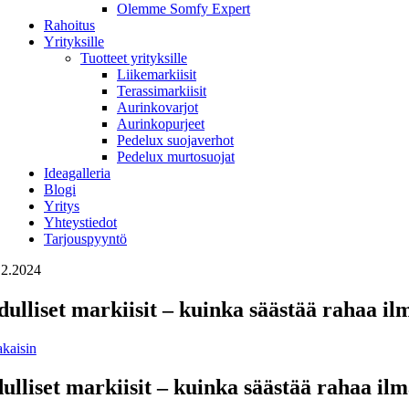
Olemme Somfy Expert
Rahoitus
Yrityksille
Tuotteet yrityksille
Liikemarkiisit
Terassimarkiisit
Aurinkovarjot
Aurinkopurjeet
Pedelux suojaverhot
Pedelux murtosuojat
Ideagalleria
Blogi
Yritys
Yhteystiedot
Tarjouspyyntö
.2.2024
dulliset markiisit – kuinka säästää rahaa i
akaisin
ulliset markiisit – kuinka säästää rahaa i