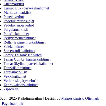
Liikemarkiisit
Lumeo Lux -parvekekaihtimet
Markilux-markiisit
Paneeliverhot
Pedelux murtosuojat
Pedelux suojaverhot
Pergolamarkiisit
Puusälekaihtimet
Pystylamellikaihtimet
Rulla- ja pimennyskaihtimet
Sälekaihtimet
Screen-rullakaihtimet
Somfy TaHoma® Switch
Tamar Combi -kangaskaihtimet
Tamar Skyline -parvekekaihtimet
Terassilämmittimet
Terassimarkiisit
Vekkikaihtimet
Verhokiskojärjestelmät
Zebra-kaksoiskaihtimet
Zipscreen
020 – 2025 Kaihdinmaailma | Design by
Mainostoimisto Oljemark
Page load link