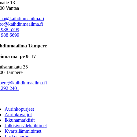
atie 13
00 Vantaa
taa@kaihdinmaailma.fi
oo@kaihdinmaailma.fi
 988 5599
 988 6699
hdinmaailma Tampere
inna ma–pe 9–17
tisarankatu 35
00 Tampere
pere@kaihdinmaailma.fi
 292 2401
ggle
vigation
Aurinkopurjeet
Aurinkovarjot
Ikkunamarkiisit
Julkisivusälekaihtimet
Kvartsilämmittimet
Laskosverhot