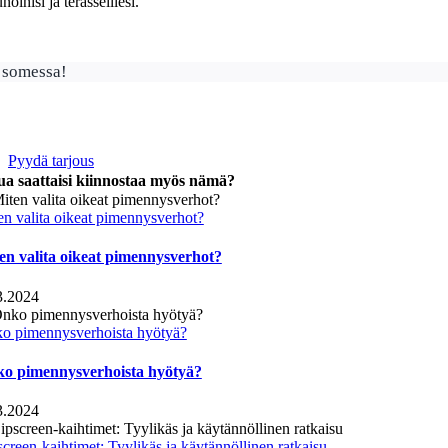
noihisi ja terasseillesi.
 somessa!
Pyydä tarjous
ua saattaisi kiinnostaa myös nämä?
en valita oikeat pimennysverhot?
en valita oikeat pimennysverhot?
3.2024
o pimennysverhoista hyötyä?
o pimennysverhoista hyötyä?
3.2024
creen-kaihtimet: Tyylikäs ja käytännöllinen ratkaisu