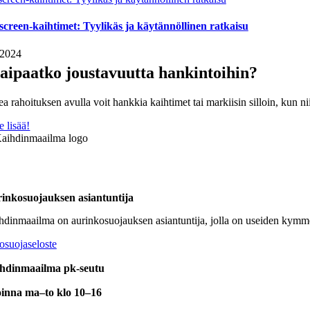
screen-kaihtimet: Tyylikäs ja käytännöllinen ratkaisu
.2024
aipaatko joustavuutta hankintoihin?
a rahoituksen avulla voit hankkia kaihtimet tai markiisin silloin, kun nii
e lisää!
inkosuojauksen asiantuntija
hdinmaailma on aurinkosuojauksen asiantuntija, jolla on useiden kymm
osuojaseloste
hdinmaailma pk-seutu
inna ma–to klo 10–16