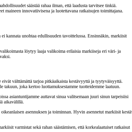
dollisuudet säästää rahaa ilman, että laadusta tarvitsee tinkiä.
 maineen innovatiivisena ja luotettavana ratkaisujen toimittajana.
ita ei kannata unohtaa edullisuuden tavoittelussa. Ensinnäkin, markiisit
alikoimasta löytyy laaja valikoima erilaisia markiiseja eri väri- ja
vaksi.
eivät välttämättä tarjoa pitkäaikaista kestävyyttä ja tyytyväisyyttä.
ille takuun, joka kertoo luottamuksestamme tuotteidemme laatuun.
ssa asiantuntijamme auttavat sinua valitsemaan juuri sinun tarpeisiisi
ä aikavälillä.
n oikeanlaisen asennuksen ja toiminnan. Hyvin asennetut markiisit kestä
kiisit varmistat sekä rahan säästämisen, että korkealaatuiset ratkaisut