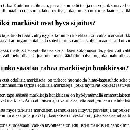
etuloa Kaihdinmaailmaan, jossa jaamme tietoa ja neuvoja ikkunaverhoilur
hdinmaailma on suomalainen yritys, joka tunnetaan korkealaatuisista ikk
ksi markiisit ovat hyvä sijoitus?
 tapa tuoda lisää viihtyisyyttä kotiin tai liiketilaan on valita markiisit
aavat auringon haitallisilta säteiltä, mikä auttaa säilyttämään sisätilan 
eksi, markiisit voivat olla osa sisustuksen kokonaisuutta, joten voit val
ivaihtoehdoilla. Tarjoamme myös räätälöintipalvelun, joka mahdollistaa 
inka säästää rahaa markiiseja hankkiessa?
etsit edullisia markiiseja, on tärkeää huomioida hinta-laatusuhde sekä tu
hdinmaailma tarjoaa edullisia markiiseja, jotka täyttävät korkeat laatu
nen tapa säästää markiiseja hankkiessa on hyödyntämällä ammattilaisten 
vat markiisit. Ammattilaisen apu varmistaa, että saat parhaan mahdollisen ra
sta myös tarkistaa markiisien asennukseen liittyvät palvelut ja tarjouks
mmin aikaa ja tarjoavat pitkäaikaisen investoinnin, joka säästää rahaa 
naisuudessaan, vaikka tavoitteena on edullisten markiisien hankkiminen,