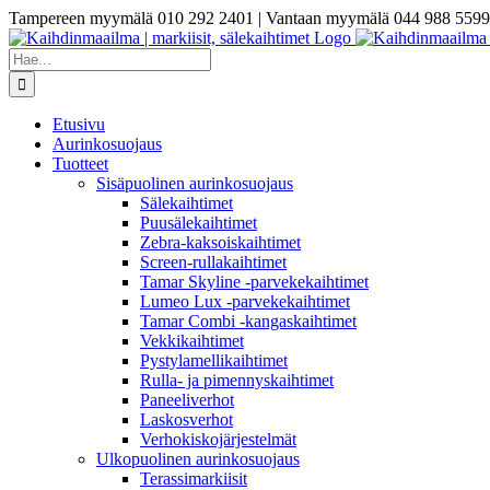
Skip
Tampereen myymälä 010 292 2401 | Vantaan myymälä 044 988 5599
to
content
Etsi
...
Etusivu
Aurinkosuojaus
Tuotteet
Sisäpuolinen aurinkosuojaus
Sälekaihtimet
Puusälekaihtimet
Zebra-kaksoiskaihtimet
Screen-rullakaihtimet
Tamar Skyline -parvekekaihtimet
Lumeo Lux -parvekekaihtimet
Tamar Combi -kangaskaihtimet
Vekkikaihtimet
Pystylamellikaihtimet
Rulla- ja pimennyskaihtimet
Paneeliverhot
Laskosverhot
Verhokiskojärjestelmät
Ulkopuolinen aurinkosuojaus
Terassimarkiisit