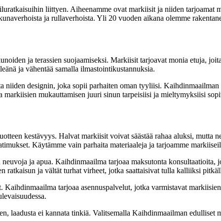
atkaisuihin liittyen. Aiheenamme ovat markiisit ja niiden tarjoamat mah
unaverhoista ja rullaverhoista. Yli 20 vuoden aikana olemme rakentaneet
 ikkunoiden ja terassien suojaamiseksi. Markiisit tarjoavat monia etuja, jo
viileänä ja vähentää samalla ilmastointikustannuksia.
ita niiden designin, joka sopii parhaiten oman tyyliisi. Kaihdinmaailman v
markiisien mukauttamisen juuri sinun tarpeisiisi ja mieltymyksiisi sopi
otteen kestävyys. Halvat markiisit voivat säästää rahaa aluksi, mutta ne 
vaatimukset. Käytämme vain parhaita materiaaleja ja tarjoamme markiise
neuvoja ja apua. Kaihdinmaailma tarjoaa maksutonta konsultaatioita, joi
tkaisun ja vältät turhat virheet, jotka saattaisivat tulla kalliiksi pitkäll
et. Kaihdinmaailma tarjoaa asennuspalvelut, jotka varmistavat markiisie
tulevaisuudessa.
 laadusta ei kannata tinkiä. Valitsemalla Kaihdinmaailman edulliset mar