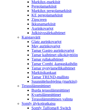
Markilux-markiisit
Pergolamarkiisit
Markilux pergolamarkiisit
KE pergolamarkiisit
Zipscreen
Ikkunamarkiisit
Aurinkovarjot
Julkisivusälekaihtimet
Kangasvärit
Glatz aurinkovarjot
May aurinkovarjot
Tamar Gastro aurinkovarjot
Tamar kaihtimet ulkokäyttöön
Tamar rullakaihtimet
Tamar Combi -kangaskaihdin
Tamar pystylamellikaihtimet
Markiisikankaat
Tamar TREND-mallisto
Suunnitteluohjelma (markiisi)
Terassilämmittimet
Burda terassilämmittimet
Kvartsilämmittimet
Terassilämmittimen valinta
Somfy älykotiratkaisu
Somfy TaHoma® Switch