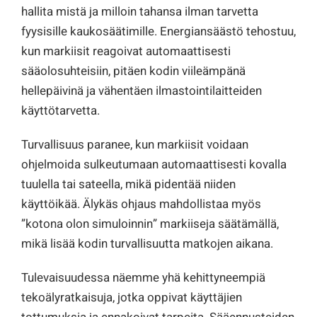
hallita mistä ja milloin tahansa ilman tarvetta
fyysisille kaukosäätimille. Energiansäästö tehostuu,
kun markiisit reagoivat automaattisesti
sääolosuhteisiin, pitäen kodin viileämpänä
hellepäivinä ja vähentäen ilmastointilaitteiden
käyttötarvetta.
Turvallisuus paranee, kun markiisit voidaan
ohjelmoida sulkeutumaan automaattisesti kovalla
tuulella tai sateella, mikä pidentää niiden
käyttöikää. Älykäs ohjaus mahdollistaa myös
”kotona olon simuloinnin” markiiseja säätämällä,
mikä lisää kodin turvallisuutta matkojen aikana.
Tulevaisuudessa näemme yhä kehittyneempiä
tekoälyratkaisuja, jotka oppivat käyttäjien