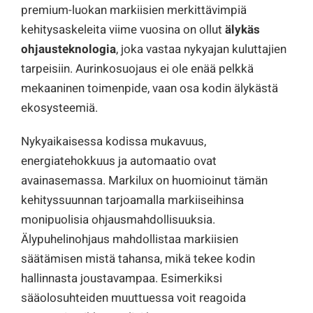
premium-luokan markiisien merkittävimpiä
kehitysaskeleita viime vuosina on ollut
älykäs
ohjausteknologia
, joka vastaa nykyajan kuluttajien
tarpeisiin. Aurinkosuojaus ei ole enää pelkkä
mekaaninen toimenpide, vaan osa kodin älykästä
ekosysteemiä.
Nykyaikaisessa kodissa mukavuus,
energiatehokkuus ja automaatio ovat
avainasemassa. Markilux on huomioinut tämän
kehityssuunnan tarjoamalla markiiseihinsa
monipuolisia ohjausmahdollisuuksia.
Älypuhelinohjaus mahdollistaa markiisien
säätämisen mistä tahansa, mikä tekee kodin
hallinnasta joustavampaa. Esimerkiksi
sääolosuhteiden muuttuessa voit reagoida