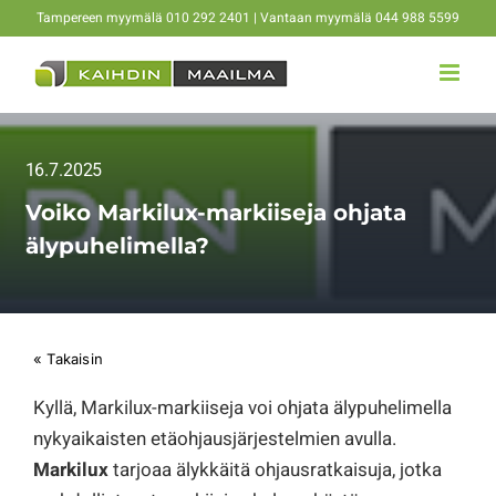
Skip
Tampereen myymälä 010 292 2401 | Vantaan myymälä 044 988 5599
to
content
16.7.2025
Voiko Markilux-markiiseja ohjata
älypuhelimella?
« Takaisin
Kyllä, Markilux-markiiseja voi ohjata älypuhelimella
nykyaikaisten etäohjausjärjestelmien avulla.
Markilux
tarjoaa älykkäitä ohjausratkaisuja, jotka