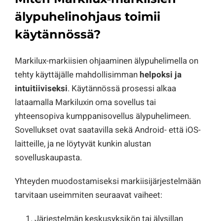
älypuhelinohjaus toimii
käytännössä?
Markilux-markiisien ohjaaminen älypuhelimella on
tehty käyttäjälle mahdollisimman
helpoksi ja
intuitiiviseksi
. Käytännössä prosessi alkaa
lataamalla Markiluxin oma sovellus tai
yhteensopiva kumppanisovellus älypuhelimeen.
Sovellukset ovat saatavilla sekä Android- että iOS-
laitteille, ja ne löytyvät kunkin alustan
sovelluskaupasta.
Yhteyden muodostamiseksi markiisijärjestelmään
tarvitaan useimmiten seuraavat vaiheet:
Järjestelmän keskusyksikön tai älysillan