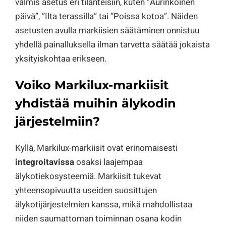
valmis asetus eri tilanteisiin, kuten ”Aurinkoinen
päivä”, ”Ilta terassilla” tai ”Poissa kotoa”. Näiden
asetusten avulla markiisien säätäminen onnistuu
yhdellä painalluksella ilman tarvetta säätää jokaista
yksityiskohtaa erikseen.
Voiko Markilux-markiisit
yhdistää muihin älykodin
järjestelmiin?
Kyllä, Markilux-markiisit ovat erinomaisesti
integroitavissa
osaksi laajempaa
älykotiekosysteemiä. Markiisit tukevat
yhteensopivuutta useiden suosittujen
älykotijärjestelmien kanssa, mikä mahdollistaa
niiden saumattoman toiminnan osana kodin