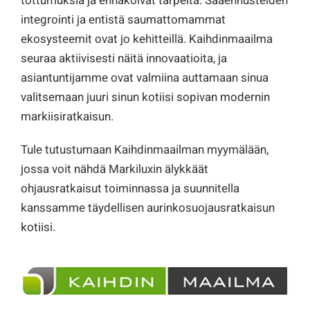
tottumuksia ja ennakoivat tarpeita. Sääennusteiden
integrointi ja entistä saumattomammat
ekosysteemit ovat jo kehitteillä. Kaihdinmaailma
seuraa aktiivisesti näitä innovaatioita, ja
asiantuntijamme ovat valmiina auttamaan sinua
valitsemaan juuri sinun kotiisi sopivan modernin
markiisiratkaisun.
Tule tutustumaan Kaihdinmaailman myymälään,
jossa voit nähdä Markiluxin älykkäät
ohjausratkaisut toiminnassa ja suunnitella
kanssamme täydellisen aurinkosuojausratkaisun
kotiisi.