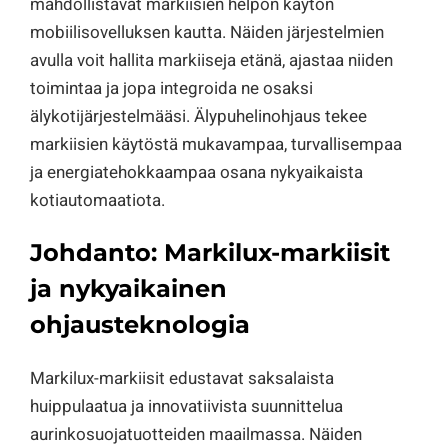
mahdollistavat markiisien helpon käytön
mobiilisovelluksen kautta. Näiden järjestelmien
avulla voit hallita markiiseja etänä, ajastaa niiden
toimintaa ja jopa integroida ne osaksi
älykotijärjestelmääsi. Älypuhelinohjaus tekee
markiisien käytöstä mukavampaa, turvallisempaa
ja energiatehokkaampaa osana nykyaikaista
kotiautomaatiota.
Johdanto: Markilux-markiisit
ja nykyaikainen
ohjausteknologia
Markilux-markiisit edustavat saksalaista
huippulaatua ja innovatiivista suunnittelua
aurinkosuojatuotteiden maailmassa. Näiden