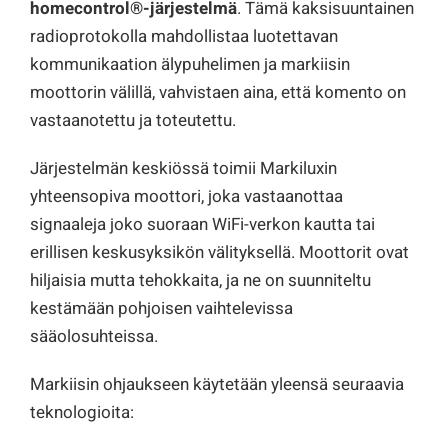
homecontrol®-järjestelmä
. Tämä kaksisuuntainen
radioprotokolla mahdollistaa luotettavan
kommunikaation älypuhelimen ja markiisin
moottorin välillä, vahvistaen aina, että komento on
vastaanotettu ja toteutettu.
Järjestelmän keskiössä toimii Markiluxin
yhteensopiva moottori, joka vastaanottaa
signaaleja joko suoraan WiFi-verkon kautta tai
erillisen keskusyksikön välityksellä. Moottorit ovat
hiljaisia mutta tehokkaita, ja ne on suunniteltu
kestämään pohjoisen vaihtelevissa
sääolosuhteissa.
Markiisin ohjaukseen käytetään yleensä seuraavia
teknologioita: