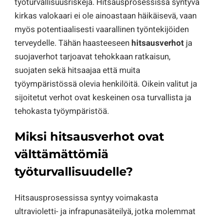
työturvallisuusriskejä. Hitsausprosessissa syntyvä
kirkas valokaari ei ole ainoastaan häikäisevä, vaan
myös potentiaalisesti vaarallinen työntekijöiden
terveydelle. Tähän haasteeseen
hitsausverhot
ja
suojaverhot tarjoavat tehokkaan ratkaisun,
suojaten sekä hitsaajaa että muita
työympäristössä olevia henkilöitä. Oikein valitut ja
sijoitetut verhot ovat keskeinen osa turvallista ja
tehokasta työympäristöä.
Miksi hitsausverhot ovat
välttämättömiä
työturvallisuudelle?
Hitsausprosessissa syntyy voimakasta
ultravioletti- ja infrapunasäteilyä, jotka molemmat