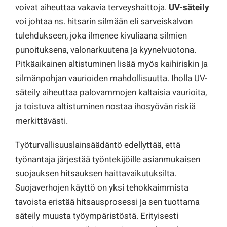
voivat aiheuttaa vakavia terveyshaittoja.
UV-säteily
voi johtaa ns. hitsarin silmään eli sarveiskalvon
tulehdukseen, joka ilmenee kivuliaana silmien
punoituksena, valonarkuutena ja kyynelvuotona.
Pitkäaikainen altistuminen lisää myös kaihiriskin ja
silmänpohjan vaurioiden mahdollisuutta. Iholla UV-
säteily aiheuttaa palovammojen kaltaisia vaurioita,
ja toistuva altistuminen nostaa ihosyövän riskiä
merkittävästi.
Työturvallisuuslainsäädäntö edellyttää, että
työnantaja järjestää työntekijöille asianmukaisen
suojauksen hitsauksen haittavaikutuksilta.
Suojaverhojen käyttö on yksi tehokkaimmista
tavoista eristää hitsausprosessi ja sen tuottama
säteily muusta työympäristöstä. Erityisesti