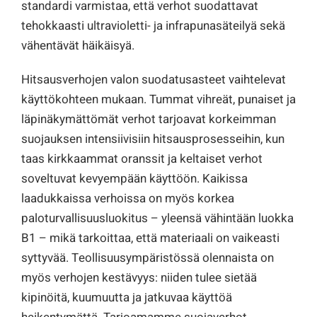
standardi varmistaa, että verhot suodattavat
tehokkaasti ultravioletti- ja infrapunasäteilyä sekä
vähentävät häikäisyä.
Hitsausverhojen valon suodatusasteet vaihtelevat
käyttökohteen mukaan. Tummat vihreät, punaiset ja
läpinäkymättömät verhot tarjoavat korkeimman
suojauksen intensiivisiin hitsausprosesseihin, kun
taas kirkkaammat oranssit ja keltaiset verhot
soveltuvat kevyempään käyttöön. Kaikissa
laadukkaissa verhoissa on myös korkea
paloturvallisuusluokitus – yleensä vähintään luokka
B1 – mikä tarkoittaa, että materiaali on vaikeasti
syttyvää. Teollisuusympäristössä olennaista on
myös verhojen kestävyys: niiden tulee sietää
kipinöitä, kuumuutta ja jatkuvaa käyttöä