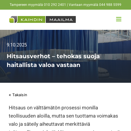
Skip
Tampereen myymälä 010 292 2401 | Vantaan myymälä 044 988 5599
to
content
9.10.2025
Hitsausverhot – tehokas suoja
haitallista valoa vastaan
« Takaisin
Hitsaus on välttämätön prosessi monilla
teollisuuden aloilla, mutta sen tuottama voimakas
valo ja säteily aiheuttavat merkittäviä