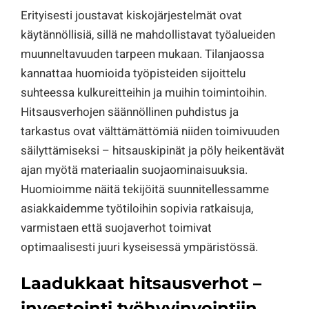
Erityisesti joustavat kiskojärjestelmät ovat
käytännöllisiä, sillä ne mahdollistavat työalueiden
muunneltavuuden tarpeen mukaan. Tilanjaossa
kannattaa huomioida työpisteiden sijoittelu
suhteessa kulkureitteihin ja muihin toimintoihin.
Hitsausverhojen säännöllinen puhdistus ja
tarkastus ovat välttämättömiä niiden toimivuuden
säilyttämiseksi – hitsauskipinät ja pöly heikentävät
ajan myötä materiaalin suojaominaisuuksia.
Huomioimme näitä tekijöitä suunnitellessamme
asiakkaidemme työtiloihin sopivia ratkaisuja,
varmistaen että suojaverhot toimivat
optimaalisesti juuri kyseisessä ympäristössä.
Laadukkaat hitsausverhot –
investointi työhyvinvointiin