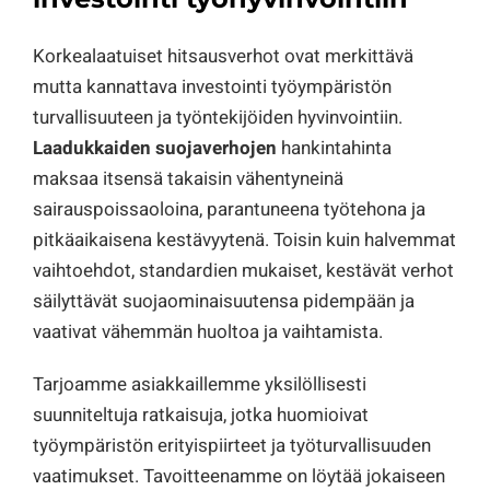
Korkealaatuiset hitsausverhot ovat merkittävä
mutta kannattava investointi työympäristön
turvallisuuteen ja työntekijöiden hyvinvointiin.
Laadukkaiden suojaverhojen
hankintahinta
maksaa itsensä takaisin vähentyneinä
sairauspoissaoloina, parantuneena työtehona ja
pitkäaikaisena kestävyytenä. Toisin kuin halvemmat
vaihtoehdot, standardien mukaiset, kestävät verhot
säilyttävät suojaominaisuutensa pidempään ja
vaativat vähemmän huoltoa ja vaihtamista.
Tarjoamme asiakkaillemme yksilöllisesti
suunniteltuja ratkaisuja, jotka huomioivat
työympäristön erityispiirteet ja työturvallisuuden
vaatimukset. Tavoitteenamme on löytää jokaiseen